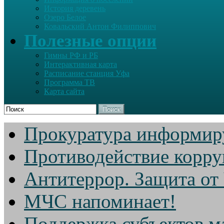
История деревень
Озеро Белое
Ковальский Антон Филиппович
Полезные опции
Гимны РФ и РБ
Интерактивная карта
Расписание станция Уфа
Программа ТВ
Карта сайта
Поиск
Прокуратура информир
Противодействие корр
Антитеррор. Защита от
МЧС напоминает!
Поддержка субъектов м