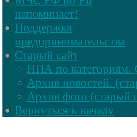
напоминает!
Поддержка
предпринимательства
Старый сайт
НПА по категориям. 
Архив новостей. (ста
Архив фото (старый 
Вернуться к началу