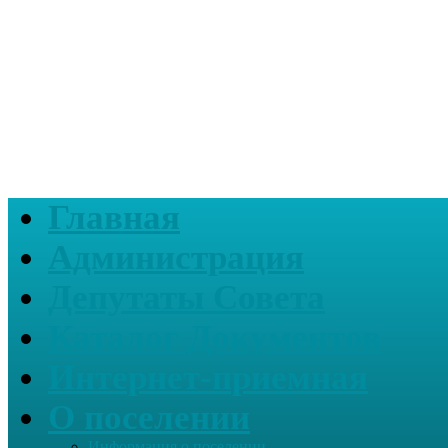
Главная
Администрация
Депутаты Совета
Каталог Документов
Интернет-приемная
О поселении
Информация о поселении