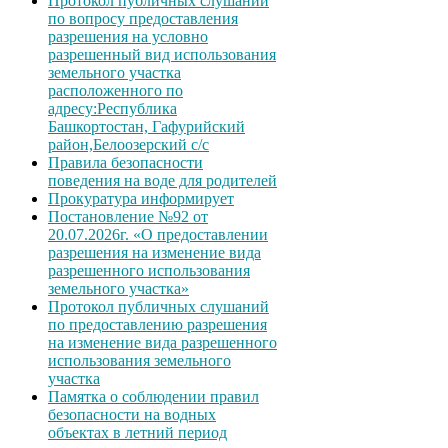
Протокол публичных слушаний
по вопросу предоставления
разрешения на условно
разрешенный вид использования
земельного участка
расположенного по
адресу:Республика
Башкортостан, Гафурийский
район,Белоозерский с/с
Правила безопасности
поведения на воде для родителей
Прокуратура информирует
Постановление №92 от
20.07.2026г. «О предоставлении
разрешения на изменение вида
разрешенного использования
земельного участка»
Протокол публичных слушаний
по предоставлению разрешения
на изменение вида разрешенного
использования земельного
участка
Памятка о соблюдении правил
безопасности на водных
объектах в летний период