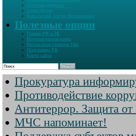
История деревень
Озеро Белое
Ковальский Антон Филиппович
Полезные опции
Гимны РФ и РБ
Интерактивная карта
Расписание станция Уфа
Программа ТВ
Карта сайта
Поиск
Прокуратура информир
Противодействие корр
Антитеррор. Защита от
МЧС напоминает!
Поддержка субъектов м