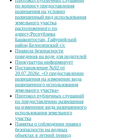
Протокол публичных слушаний
по вопросу предоставления
разрешения на условно
разрешенный вид использования
земельного участка
расположенного по
адресу:Республика
Башкортостан, Гафурийский
район,Белоозерский с/с
Правила безопасности
поведения на воде для родителей
Прокуратура информирует
Постановление №92 от
20.07.2026г. «О предоставлении
разрешения на изменение вида
разрешенного использования
земельного участка»
Протокол публичных слушаний
по предоставлению разрешения
на изменение вида разрешенного
использования земельного
участка
Памятка о соблюдении правил
безопасности на водных
объектах в летний период