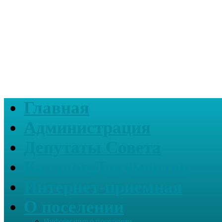
Главная
Администрация
Депутаты Совета
Каталог Документов
Интернет-приемная
О поселении
Информация о поселении