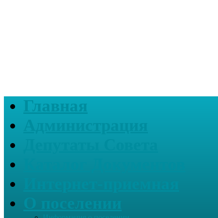
Главная
Администрация
Депутаты Совета
Каталог Документов
Интернет-приемная
О поселении
Информация о поселении