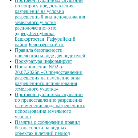
Протокол публичных слушаний
по вопросу предоставления
разрешения на условно
разрешенный вид использования
земельного участка
расположенного по
адресу:Республика
Башкортостан, Гафурийский
район,Белоозерский с/с
Правила безопасности
поведения на воде для родителей
Прокуратура информирует
Постановление №92 от
20.07.2026г. «О предоставлении
разрешения на изменение вида
разрешенного использования
земельного участка»
Протокол публичных слушаний
по предоставлению разрешения
на изменение вида разрешенного
использования земельного
участка
Памятка о соблюдении правил
безопасности на водных
объектах в летний период