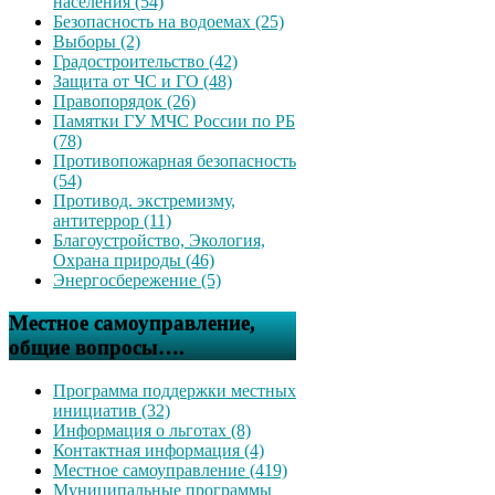
населения (54)
Безопасность на водоемах (25)
Выборы (2)
Градостроительство (42)
Защита от ЧС и ГО (48)
Правопорядок (26)
Памятки ГУ МЧС России по РБ
(78)
Противопожарная безопасность
(54)
Противод. экстремизму,
антитеррор (11)
Благоустройство, Экология,
Охрана природы (46)
Энергосбережение (5)
Местное самоуправление,
общие вопросы….
Программа поддержки местных
инициатив (32)
Информация о льготах (8)
Контактная информация (4)
Местное самоуправление (419)
Муниципальные программы