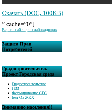
Скачать (DOC, 100KB)
” cache=”0″]
Версия сайта для слабовидящих
Защита Прав
Потребителей
Градостроительство.
Проект Городская среда
Градостроительство
ПЗЗ
Формирование СГС
Бел-Оз-ЖКХ
Вниманию населения!!