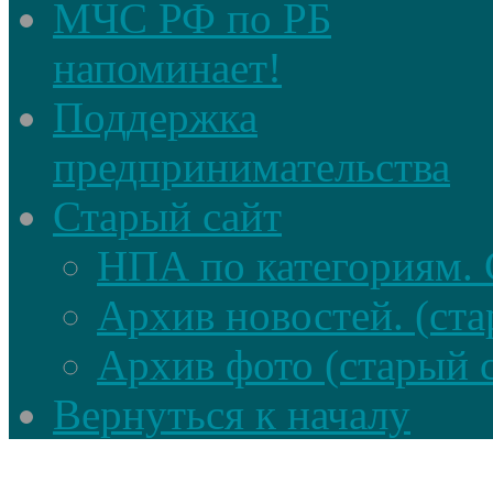
МЧС РФ по РБ
напоминает!
Поддержка
предпринимательства
Старый сайт
НПА по категориям. 
Архив новостей. (ста
Архив фото (старый 
Вернуться к началу