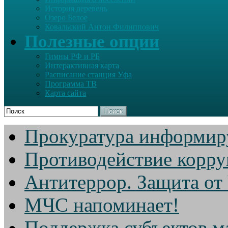
История деревень
Озеро Белое
Ковальский Антон Филиппович
Полезные опции
Гимны РФ и РБ
Интерактивная карта
Расписание станция Уфа
Программа ТВ
Карта сайта
Поиск
Прокуратура информир
Противодействие корр
Антитеррор. Защита от
МЧС напоминает!
Поддержка субъектов м