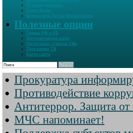
История деревень
Озеро Белое
Ковальский Антон Филиппович
Полезные опции
Гимны РФ и РБ
Интерактивная карта
Расписание станция Уфа
Программа ТВ
Карта сайта
Поиск
Прокуратура информир
Противодействие корр
Антитеррор. Защита от
МЧС напоминает!
Поддержка субъектов м