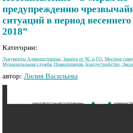
предупреждению чрезвычай
ситуаций в период весеннего
2018”
Категории:
Документы Администрации
,
Защита от ЧС и ГО
,
Местное само
Муниципальная служба
,
Правопорядок
,
Благоустройство, Экол
автор:
Лилия Васильева