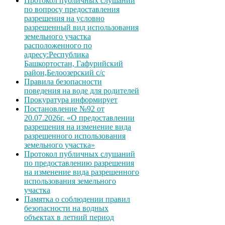
Протокол публичных слушаний
по вопросу предоставления
разрешения на условно
разрешенный вид использования
земельного участка
расположенного по
адресу:Республика
Башкортостан, Гафурийский
район,Белоозерский с/с
Правила безопасности
поведения на воде для родителей
Прокуратура информирует
Постановление №92 от
20.07.2026г. «О предоставлении
разрешения на изменение вида
разрешенного использования
земельного участка»
Протокол публичных слушаний
по предоставлению разрешения
на изменение вида разрешенного
использования земельного
участка
Памятка о соблюдении правил
безопасности на водных
объектах в летний период