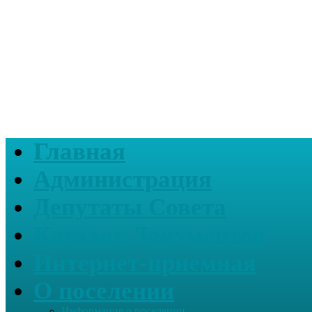
Главная
Администрация
Депутаты Совета
Каталог Документов
Интернет-приемная
О поселении
Информация о поселении