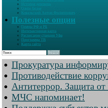
История деревень
Озеро Белое
Ковальский Антон Филиппович
Полезные опции
Гимны РФ и РБ
Интерактивная карта
Расписание станция Уфа
Программа ТВ
Карта сайта
Поиск
Прокуратура информир
Противодействие корр
Антитеррор. Защита от
МЧС напоминает!
Поддержка субъектов м