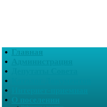
Главная
Администрация
Депутаты Совета
Каталог Документов
Интернет-приемная
О поселении
Информация о поселении