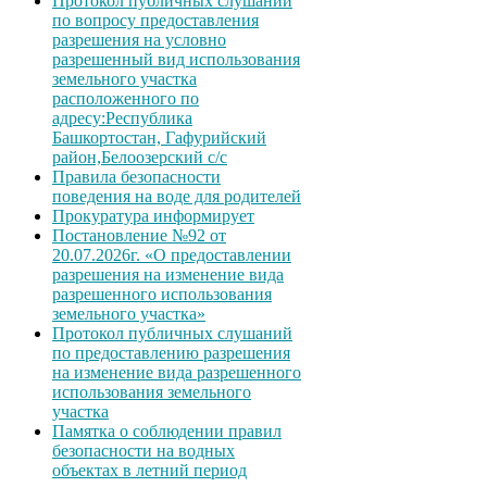
Протокол публичных слушаний
по вопросу предоставления
разрешения на условно
разрешенный вид использования
земельного участка
расположенного по
адресу:Республика
Башкортостан, Гафурийский
район,Белоозерский с/с
Правила безопасности
поведения на воде для родителей
Прокуратура информирует
Постановление №92 от
20.07.2026г. «О предоставлении
разрешения на изменение вида
разрешенного использования
земельного участка»
Протокол публичных слушаний
по предоставлению разрешения
на изменение вида разрешенного
использования земельного
участка
Памятка о соблюдении правил
безопасности на водных
объектах в летний период