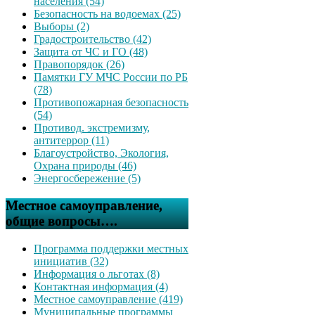
населения (54)
Безопасность на водоемах (25)
Выборы (2)
Градостроительство (42)
Защита от ЧС и ГО (48)
Правопорядок (26)
Памятки ГУ МЧС России по РБ
(78)
Противопожарная безопасность
(54)
Противод. экстремизму,
антитеррор (11)
Благоустройство, Экология,
Охрана природы (46)
Энергосбережение (5)
Местное самоуправление,
общие вопросы….
Программа поддержки местных
инициатив (32)
Информация о льготах (8)
Контактная информация (4)
Местное самоуправление (419)
Муниципальные программы