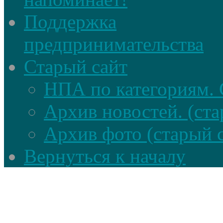
Поддержка
предпринимательства
Старый сайт
НПА по категориям. 
Архив новостей. (ста
Архив фото (старый 
Вернуться к началу