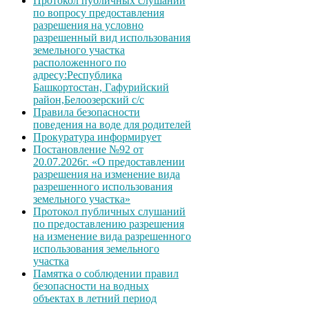
Протокол публичных слушаний
по вопросу предоставления
разрешения на условно
разрешенный вид использования
земельного участка
расположенного по
адресу:Республика
Башкортостан, Гафурийский
район,Белоозерский с/с
Правила безопасности
поведения на воде для родителей
Прокуратура информирует
Постановление №92 от
20.07.2026г. «О предоставлении
разрешения на изменение вида
разрешенного использования
земельного участка»
Протокол публичных слушаний
по предоставлению разрешения
на изменение вида разрешенного
использования земельного
участка
Памятка о соблюдении правил
безопасности на водных
объектах в летний период