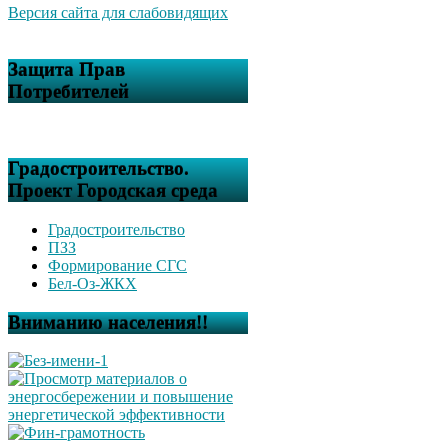
Версия сайта для слабовидящих
Защита Прав
Потребителей
Градостроительство.
Проект Городская среда
Градостроительство
ПЗЗ
Формирование СГС
Бел-Оз-ЖКХ
Вниманию населения!!