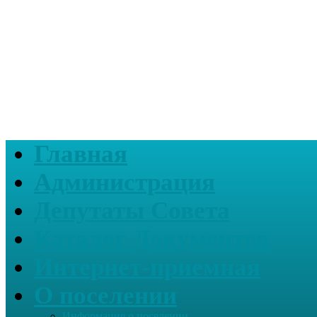
Главная
Администрация
Депутаты Совета
Каталог Документов
Интернет-приемная
О поселении
Информация о поселении