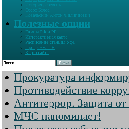
История деревень
Озеро Белое
Ковальский Антон Филиппович
Полезные опции
Гимны РФ и РБ
Интерактивная карта
Расписание станция Уфа
Программа ТВ
Карта сайта
Поиск
Прокуратура информир
Противодействие корр
Антитеррор. Защита от
МЧС напоминает!
Поддержка субъектов м