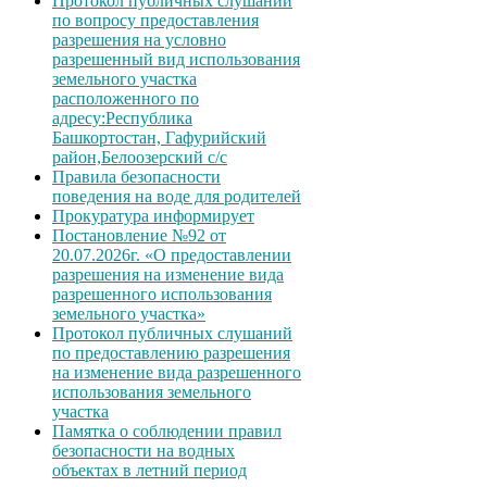
Протокол публичных слушаний
по вопросу предоставления
разрешения на условно
разрешенный вид использования
земельного участка
расположенного по
адресу:Республика
Башкортостан, Гафурийский
район,Белоозерский с/с
Правила безопасности
поведения на воде для родителей
Прокуратура информирует
Постановление №92 от
20.07.2026г. «О предоставлении
разрешения на изменение вида
разрешенного использования
земельного участка»
Протокол публичных слушаний
по предоставлению разрешения
на изменение вида разрешенного
использования земельного
участка
Памятка о соблюдении правил
безопасности на водных
объектах в летний период