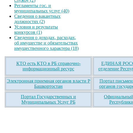
службу (2)
Регламенты гос. и
муниципальных услуг (40)
Сведения о вакантных
должностях (2)
Условия и результаты
конкурсов (1)
Сведения о доходах, расходах,
об имуществе и обязательствах
имущественного характера (18)
КТО есть КТО в РБ справочно-
ЕДИНАЯ РОСС
информационный ресурс
отделение Респу
Электронная приемная органов власти Р
Портал письмен
Башкортостан
органов государ
Портал Государственных и
Официальный 
Муниципальных Услуг РБ
Республики