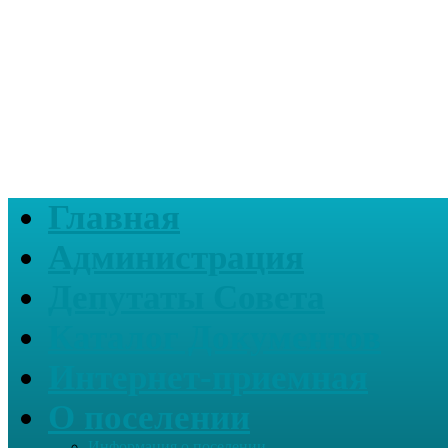
Главная
Администрация
Депутаты Совета
Каталог Документов
Интернет-приемная
О поселении
Информация о поселении