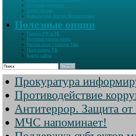
История деревень
Озеро Белое
Ковальский Антон Филиппович
Полезные опции
Гимны РФ и РБ
Интерактивная карта
Расписание станция Уфа
Программа ТВ
Карта сайта
Поиск
Прокуратура информир
Противодействие корр
Антитеррор. Защита от
МЧС напоминает!
Поддержка субъектов м