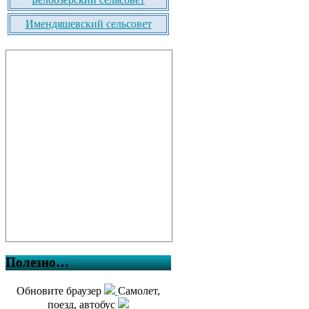
Имендяшевский сельсовет
Полезно…
Обновите браузер
Самолет,
поезд, автобус