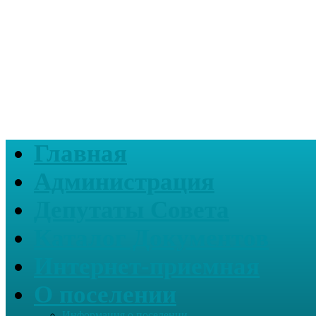
Главная
Администрация
Депутаты Совета
Каталог Документов
Интернет-приемная
О поселении
Информация о поселении