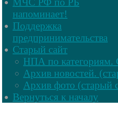
МЧС РФ по РБ
напоминает!
Поддержка
предпринимательства
Старый сайт
НПА по категориям. 
Архив новостей. (ста
Архив фото (старый 
Вернуться к началу