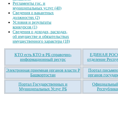
Регламенты гос. и
муниципальных услуг (40)
Сведения о вакантных
должностях (2)
Условия и результаты
конкурсов (1)
Сведения о доходах, расходах,
об имуществе и обязательствах
имущественного характера (18)
КТО есть КТО в РБ справочно-
ЕДИНАЯ РОСС
информационный ресурс
отделение Респу
Электронная приемная органов власти Р
Портал письмен
Башкортостан
органов государ
Портал Государственных и
Официальный 
Муниципальных Услуг РБ
Республики