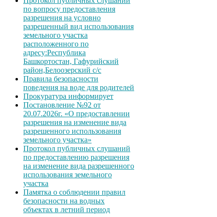
Протокол публичных слушаний
по вопросу предоставления
разрешения на условно
разрешенный вид использования
земельного участка
расположенного по
адресу:Республика
Башкортостан, Гафурийский
район,Белоозерский с/с
Правила безопасности
поведения на воде для родителей
Прокуратура информирует
Постановление №92 от
20.07.2026г. «О предоставлении
разрешения на изменение вида
разрешенного использования
земельного участка»
Протокол публичных слушаний
по предоставлению разрешения
на изменение вида разрешенного
использования земельного
участка
Памятка о соблюдении правил
безопасности на водных
объектах в летний период