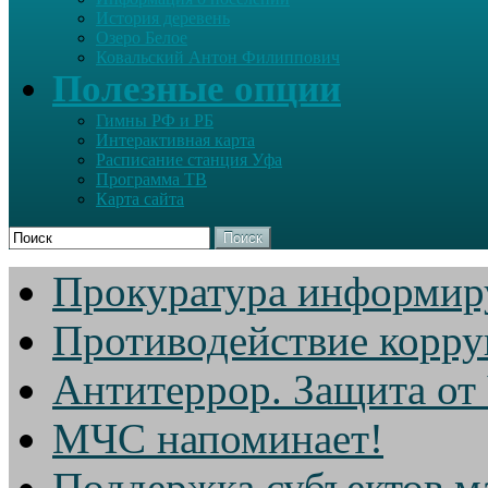
История деревень
Озеро Белое
Ковальский Антон Филиппович
Полезные опции
Гимны РФ и РБ
Интерактивная карта
Расписание станция Уфа
Программа ТВ
Карта сайта
Поиск
Прокуратура информир
Противодействие корр
Антитеррор. Защита от
МЧС напоминает!
Поддержка субъектов м