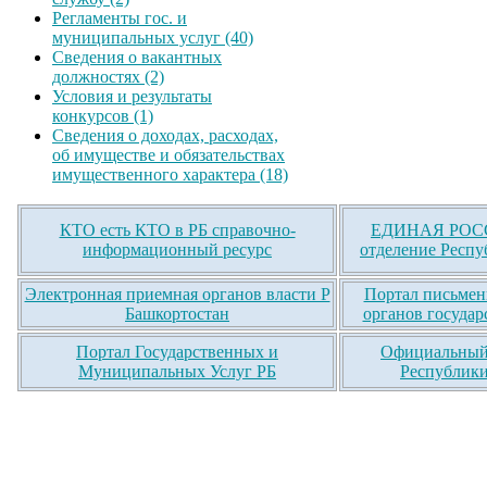
Регламенты гос. и
муниципальных услуг (40)
Сведения о вакантных
должностях (2)
Условия и результаты
конкурсов (1)
Сведения о доходах, расходах,
об имуществе и обязательствах
имущественного характера (18)
КТО есть КТО в РБ справочно-
ЕДИНАЯ РОСС
информационный ресурс
отделение Респу
Электронная приемная органов власти Р
Портал письмен
Башкортостан
органов государ
Портал Государственных и
Официальный 
Муниципальных Услуг РБ
Республики