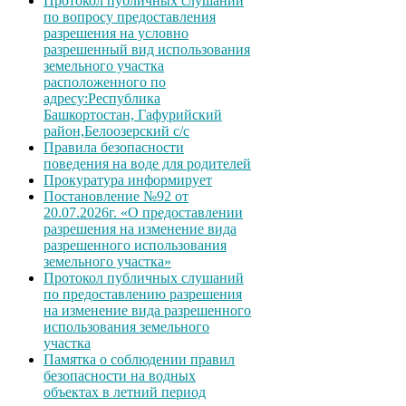
Протокол публичных слушаний
по вопросу предоставления
разрешения на условно
разрешенный вид использования
земельного участка
расположенного по
адресу:Республика
Башкортостан, Гафурийский
район,Белоозерский с/с
Правила безопасности
поведения на воде для родителей
Прокуратура информирует
Постановление №92 от
20.07.2026г. «О предоставлении
разрешения на изменение вида
разрешенного использования
земельного участка»
Протокол публичных слушаний
по предоставлению разрешения
на изменение вида разрешенного
использования земельного
участка
Памятка о соблюдении правил
безопасности на водных
объектах в летний период