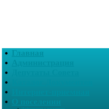
Главная
Администрация
Депутаты Совета
Каталог Документов
Интернет-приемная
О поселении
Информация о поселении