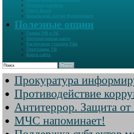
История деревень
Озеро Белое
Ковальский Антон Филиппович
Полезные опции
Гимны РФ и РБ
Интерактивная карта
Расписание станция Уфа
Программа ТВ
Карта сайта
Поиск
Прокуратура информир
Противодействие корр
Антитеррор. Защита от
МЧС напоминает!
Поддержка субъектов м