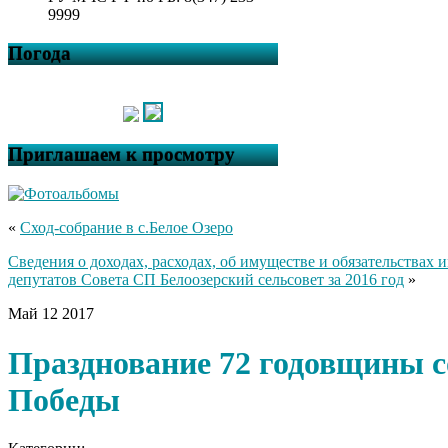
9999
Погода
Приглашаем к просмотру
«
Сход-собрание в с.Белое Озеро
Сведения о доходах, расходах, об имуществе и обязательствах
депутатов Совета СП Белоозерский сельсовет за 2016 год
»
Май
12
2017
Празднование 72 годовщины с
Победы