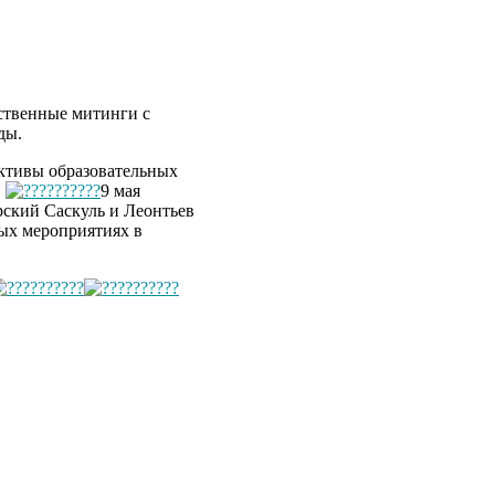
ественные митинги с
ды.
ективы образовательных
.
9 мая
ский Саскуль и Леонтьев
ных мероприятиях в