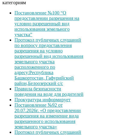
категориям
Постановление №100 “О
предоставлении разрешения на
условно разрешенный вид
использования земельного
участка”
Протокол публичных слушаний
по вопросу предоставления
разрешения на условно
разрешенный вид использования
земельного участка
расположенного по
адресу:Республика
Башкортостан, Гафурийский
район,Белоозерский с/с
Правила безопасности
поведения на воде для родителей
Прокуратура информирует
Постановление №92 от
20.07.2026г. «О предоставлении
разрешения на изменение вида
разрешенного использования
земельного участка»
Протокол публичных слушаний