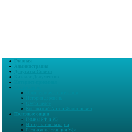
Главная
Администрация
Депутаты Совета
Каталог Документов
Интернет-приемная
О поселении
Информация о поселении
История деревень
Озеро Белое
Ковальский Антон Филиппович
Полезные опции
Гимны РФ и РБ
Интерактивная карта
Расписание станция Уфа