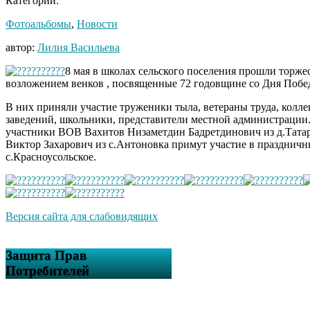
Категории:
Фотоальбомы
,
Новости
автор:
Лилия Васильева
8 мая в школах сельского поселения прошли торж
возложением венков , посвященные 72 годовщине со Дня Побе
В них приняли участие труженики тыла, ветераны труда, колл
заведений, школьники, представители местной администрации
участники ВОВ Вахитов Низаметдин Бадретдинович из д.Татар
Виктор Захарович из с.Антоновка примут участие в празднич
с.Красноусольское.
Версия сайта для слабовидящих
Защита Прав
Потребителей