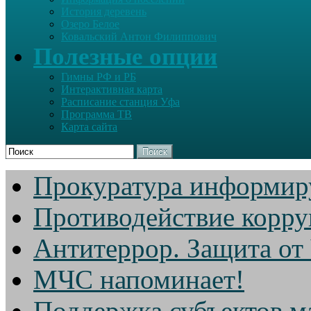
История деревень
Озеро Белое
Ковальский Антон Филиппович
Полезные опции
Гимны РФ и РБ
Интерактивная карта
Расписание станция Уфа
Программа ТВ
Карта сайта
Поиск
Прокуратура информир
Противодействие корр
Антитеррор. Защита от
МЧС напоминает!
Поддержка субъектов м