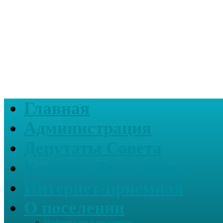
Главная
Администрация
Депутаты Совета
Каталог Документов
Интернет-приемная
О поселении
Информация о поселении