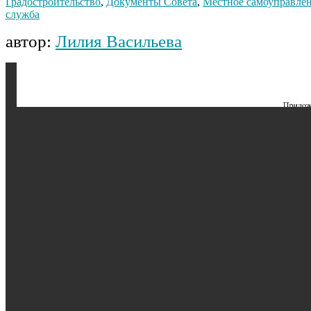
Градостроительство
,
Документы Совета
,
Местное самоуправле
служба
автор:
Лилия Васильева