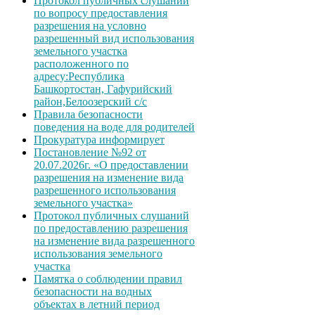
Протокол публичных слушаний
по вопросу предоставления
разрешения на условно
разрешенный вид использования
земельного участка
расположенного по
адресу:Республика
Башкортостан, Гафурийский
район,Белоозерский с/с
Правила безопасности
поведения на воде для родителей
Прокуратура информирует
Постановление №92 от
20.07.2026г. «О предоставлении
разрешения на изменение вида
разрешенного использования
земельного участка»
Протокол публичных слушаний
по предоставлению разрешения
на изменение вида разрешенного
использования земельного
участка
Памятка о соблюдении правил
безопасности на водных
объектах в летний период