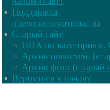
напоминает!
Поддержка
предпринимательства
Старый сайт
НПА по категориям. 
Архив новостей. (ста
Архив фото (старый 
Вернуться к началу