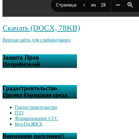
Скачать (DOCX, 78KB)
Версия сайта для слабовидящих
Защита Прав
Потребителей
Градостроительство.
Проект Городская среда
Градостроительство
ПЗЗ
Формирование СГС
Бел-Оз-ЖКХ
Вниманию населения!!