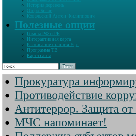
История деревень
Озеро Белое
Ковальский Антон Филиппович
Полезные опции
Гимны РФ и РБ
Интерактивная карта
Расписание станция Уфа
Программа ТВ
Карта сайта
Поиск
Прокуратура информир
Противодействие корр
Антитеррор. Защита от
МЧС напоминает!
Поддержка субъектов м