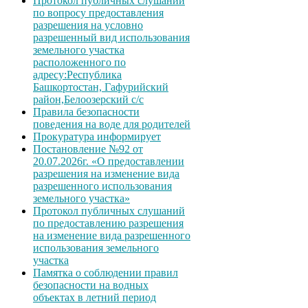
Протокол публичных слушаний
по вопросу предоставления
разрешения на условно
разрешенный вид использования
земельного участка
расположенного по
адресу:Республика
Башкортостан, Гафурийский
район,Белоозерский с/с
Правила безопасности
поведения на воде для родителей
Прокуратура информирует
Постановление №92 от
20.07.2026г. «О предоставлении
разрешения на изменение вида
разрешенного использования
земельного участка»
Протокол публичных слушаний
по предоставлению разрешения
на изменение вида разрешенного
использования земельного
участка
Памятка о соблюдении правил
безопасности на водных
объектах в летний период