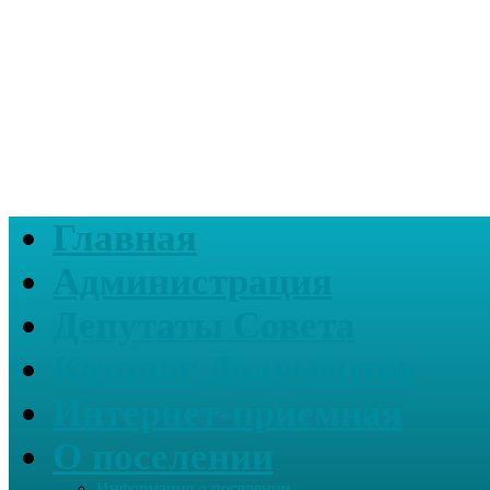
Главная
Администрация
Депутаты Совета
Каталог Документов
Интернет-приемная
О поселении
Информация о поселении