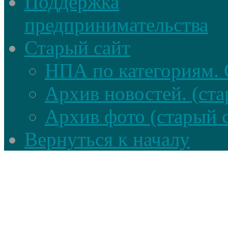
Поддержка
предпринимательства
Старый сайт
НПА по категориям. 
Архив новостей. (ста
Архив фото (старый 
Вернуться к началу