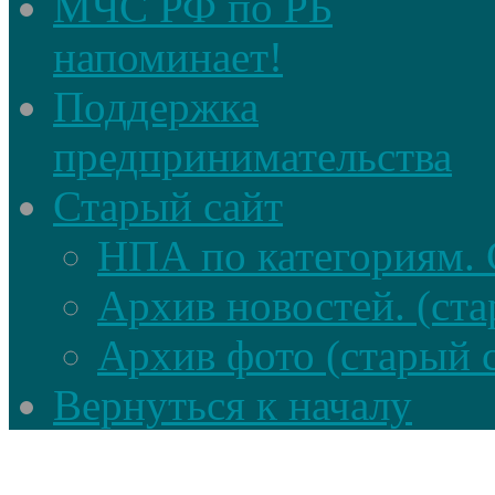
МЧС РФ по РБ
напоминает!
Поддержка
предпринимательства
Старый сайт
НПА по категориям. 
Архив новостей. (ста
Архив фото (старый 
Вернуться к началу