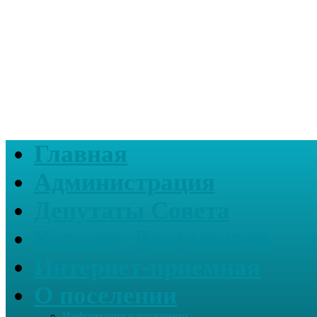
Главная
Администрация
Депутаты Совета
Каталог Документов
Интернет-приемная
О поселении
Информация о поселении