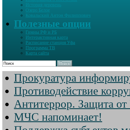
История деревень
Озеро Белое
Ковальский Антон Филиппович
Полезные опции
Гимны РФ и РБ
Интерактивная карта
Расписание станция Уфа
Программа ТВ
Карта сайта
Поиск
Прокуратура информир
Противодействие корр
Антитеррор. Защита от
МЧС напоминает!
Поддержка субъектов м