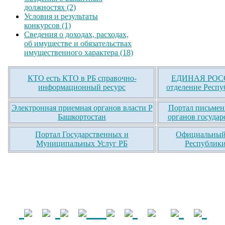
должностях (2)
Условия и результаты
конкурсов (1)
Сведения о доходах, расходах,
об имуществе и обязательствах
имущественного характера (18)
КТО есть КТО в РБ справочно-
ЕДИНАЯ РОСС
информационный ресурс
отделение Респу
Электронная приемная органов власти Р
Портал письмен
Башкортостан
органов государ
Портал Государственных и
Официальный 
Муниципальных Услуг РБ
Республики