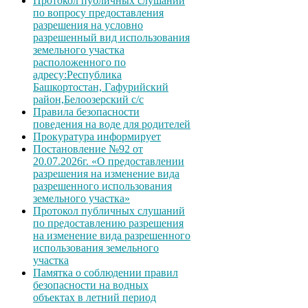
Протокол публичных слушаний
по вопросу предоставления
разрешения на условно
разрешенный вид использования
земельного участка
расположенного по
адресу:Республика
Башкортостан, Гафурийский
район,Белоозерский с/с
Правила безопасности
поведения на воде для родителей
Прокуратура информирует
Постановление №92 от
20.07.2026г. «О предоставлении
разрешения на изменение вида
разрешенного использования
земельного участка»
Протокол публичных слушаний
по предоставлению разрешения
на изменение вида разрешенного
использования земельного
участка
Памятка о соблюдении правил
безопасности на водных
объектах в летний период