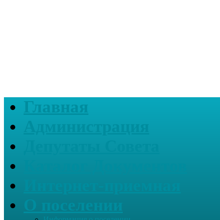
Главная
Администрация
Депутаты Совета
Каталог Документов
Интернет-приемная
О поселении
Информация о поселении