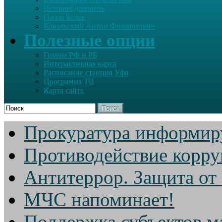
История деревень
Озеро Белое
Ковальский Антон Филиппович
Полезные опции
Гимны РФ и РБ
Интерактивная карта
Расписание станция Уфа
Программа ТВ
Карта сайта
Поиск
Прокуратура информир
Противодействие корр
Антитеррор. Защита от
МЧС напоминает!
Поддержка субъектов м