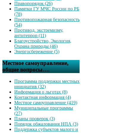
Правопорядок (26)
Памятки ГУ МЧС России по РБ
(78)
Противопожарная безопасность
(54)
Противод. экстремизму,
антитеррор (11)
Благоустройство, Экология,
Охрана природы (46)
Энергосбережение (5)
Местное самоуправление,
общие вопросы….
Программа поддержки местных
инициатив (32)
Информация о льготах (8)
Контактная информация (4)
Местное самоуправление (419)
Муниципальные программы
(27)
Планы проверок (3)
Порядок обжалования НПА (3)
Поддержка субъектов малого и