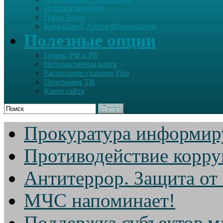
История деревень
Озеро Белое
Ковальский Антон Филиппович
Полезные опции
Гимны РФ и РБ
Интерактивная карта
Расписание станция Уфа
Программа ТВ
Карта сайта
Поиск
Прокуратура информир
Противодействие корр
Антитеррор. Защита от
МЧС напоминает!
Поддержка субъектов м