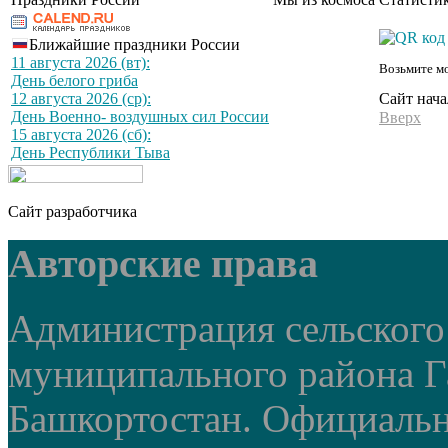
Ближайшие праздники России
11 августа 2026 (вт):
Возьмите мо
День белого гриба
Сайт нача
12 августа 2026 (ср):
День Военно- воздушных сил России
Вверх
15 августа 2026 (сб):
День Республики Тыва
Сайт разработчика
Авторские права
Администрация сельского
муниципального района Г
Башкортостан. Официальный