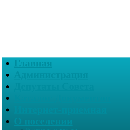
Главная
Администрация
Депутаты Совета
Каталог Документов
Интернет-приемная
О поселении
Информация о поселении