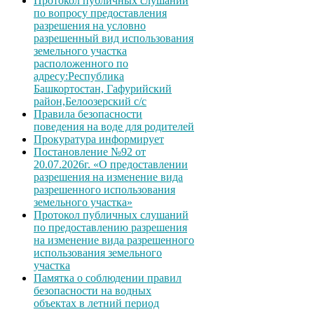
Протокол публичных слушаний
по вопросу предоставления
разрешения на условно
разрешенный вид использования
земельного участка
расположенного по
адресу:Республика
Башкортостан, Гафурийский
район,Белоозерский с/с
Правила безопасности
поведения на воде для родителей
Прокуратура информирует
Постановление №92 от
20.07.2026г. «О предоставлении
разрешения на изменение вида
разрешенного использования
земельного участка»
Протокол публичных слушаний
по предоставлению разрешения
на изменение вида разрешенного
использования земельного
участка
Памятка о соблюдении правил
безопасности на водных
объектах в летний период