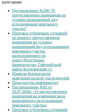
категориям
Постановление №100 “О
предоставлении разрешения на
условно разрешенный вид
использования земельного
участка”
Протокол публичных слушаний
по вопросу предоставления
разрешения на условно
разрешенный вид использования
земельного участка
расположенного по
адресу:Республика
Башкортостан, Гафурийский
район,Белоозерский с/с
Правила безопасности
поведения на воде для родителей
Прокуратура информирует
Постановление №92 от
20.07.2026г. «О предоставлении
разрешения на изменение вида
разрешенного использования
земельного участка»
Протокол публичных слушаний