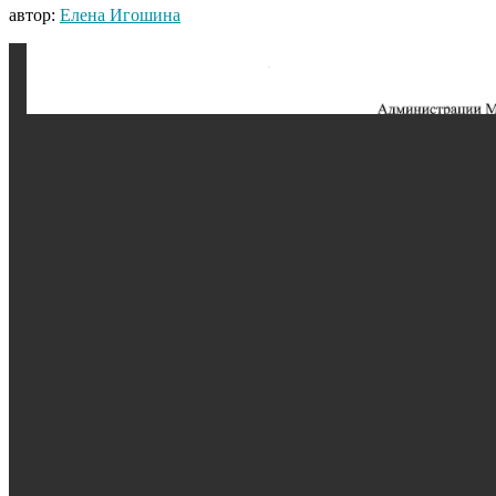
автор:
Елена Игошина