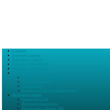
Главная
Администрация
Депутаты Совета
Каталог Документов
Интернет-приемная
О поселении
Информация о поселении
История деревень
Озеро Белое
Ковальский Антон Филиппович
Полезные опции
Гимны РФ и РБ
Интерактивная карта
Расписание станция Уфа