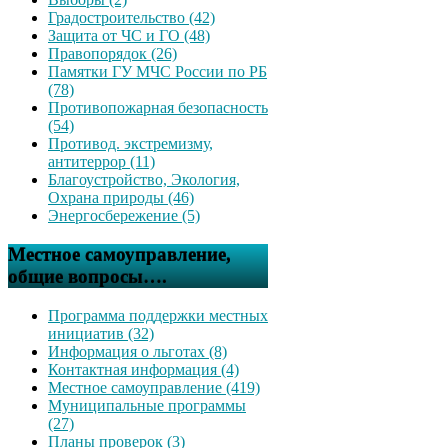
Градостроительство (42)
Защита от ЧС и ГО (48)
Правопорядок (26)
Памятки ГУ МЧС России по РБ
(78)
Противопожарная безопасность
(54)
Противод. экстремизму,
антитеррор (11)
Благоустройство, Экология,
Охрана природы (46)
Энергосбережение (5)
Местное самоуправление,
общие вопросы….
Программа поддержки местных
инициатив (32)
Информация о льготах (8)
Контактная информация (4)
Местное самоуправление (419)
Муниципальные программы
(27)
Планы проверок (3)