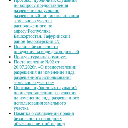
Протокол публичных слушаний
по вопросу предоставления
разрешения на условно
разрешенный вид использования
земельного участка
расположенного по
адресу:Республика
Башкортостан, Гафурийский
район,Белоозерский с/с
Правила безопасности
поведения на воде для родителей
Прокуратура информирует
Постановление №92 от
20.07.2026г. «О предоставлении
разрешения на изменение вида
разрешенного использования
земельного участка»
Протокол публичных слушаний
по предоставлению разрешения
на изменение вида разрешенного
использования земельного
участка
Памятка о соблюдении правил
безопасности на водных
объектах в летний период