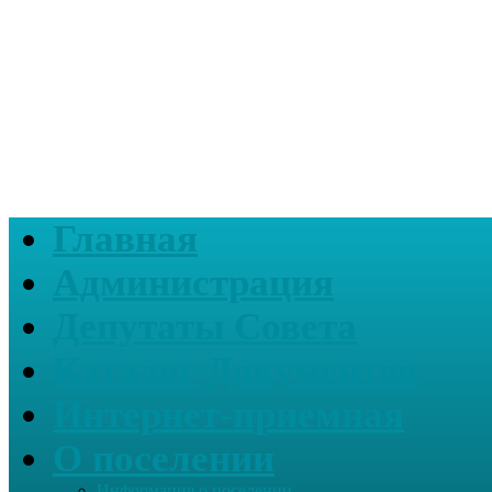
Главная
Администрация
Депутаты Совета
Каталог Документов
Интернет-приемная
О поселении
Информация о поселении