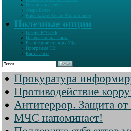
История деревень
Озеро Белое
Ковальский Антон Филиппович
Полезные опции
Гимны РФ и РБ
Интерактивная карта
Расписание станция Уфа
Программа ТВ
Карта сайта
Поиск
Прокуратура информир
Противодействие корр
Антитеррор. Защита от
МЧС напоминает!
Поддержка субъектов м