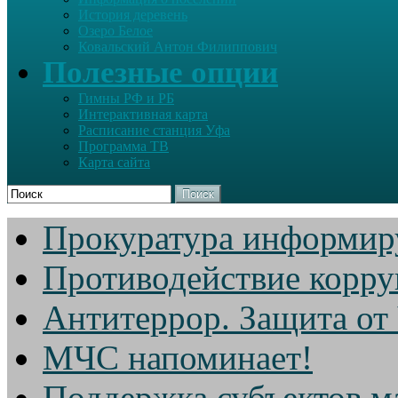
История деревень
Озеро Белое
Ковальский Антон Филиппович
Полезные опции
Гимны РФ и РБ
Интерактивная карта
Расписание станция Уфа
Программа ТВ
Карта сайта
Поиск
Прокуратура информир
Противодействие корр
Антитеррор. Защита от
МЧС напоминает!
Поддержка субъектов м