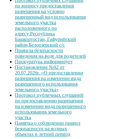
Протокол публичных слушаний
по вопросу предоставления
разрешения на условно
разрешенный вид использования
земельного участка
расположенного по
адресу:Республика
Башкортостан, Гафурийский
район,Белоозерский с/с
Правила безопасности
поведения на воде для родителей
Прокуратура информирует
Постановление №92 от
20.07.2026г. «О предоставлении
разрешения на изменение вида
разрешенного использования
земельного участка»
Протокол публичных слушаний
по предоставлению разрешения
на изменение вида разрешенного
использования земельного
участка
Памятка о соблюдении правил
безопасности на водных
объектах в летний период