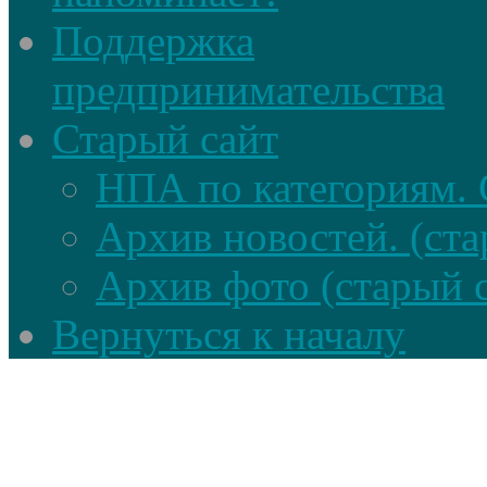
Поддержка
предпринимательства
Старый сайт
НПА по категориям. 
Архив новостей. (ста
Архив фото (старый 
Вернуться к началу