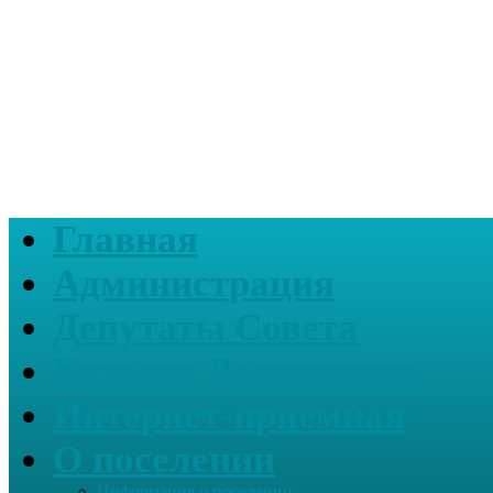
Главная
Администрация
Депутаты Совета
Каталог Документов
Интернет-приемная
О поселении
Информация о поселении