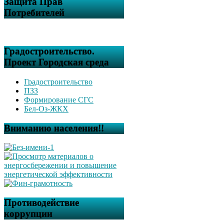
Защита Прав
Потребителей
Градостроительство.
Проект Городская среда
Градостроительство
ПЗЗ
Формирование СГС
Бел-Оз-ЖКХ
Вниманию населения!!
Противодействие
коррупции