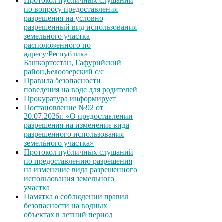
Протокол публичных слушаний
по вопросу предоставления
разрешения на условно
разрешенный вид использования
земельного участка
расположенного по
адресу:Республика
Башкортостан, Гафурийский
район,Белоозерский с/с
Правила безопасности
поведения на воде для родителей
Прокуратура информирует
Постановление №92 от
20.07.2026г. «О предоставлении
разрешения на изменение вида
разрешенного использования
земельного участка»
Протокол публичных слушаний
по предоставлению разрешения
на изменение вида разрешенного
использования земельного
участка
Памятка о соблюдении правил
безопасности на водных
объектах в летний период