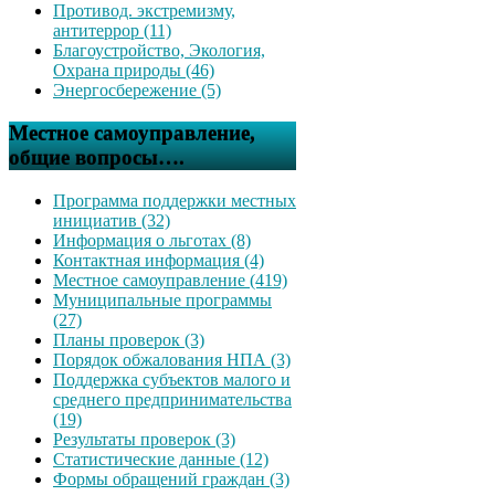
Противод. экстремизму,
антитеррор (11)
Благоустройство, Экология,
Охрана природы (46)
Энергосбережение (5)
Местное самоуправление,
общие вопросы….
Программа поддержки местных
инициатив (32)
Информация о льготах (8)
Контактная информация (4)
Местное самоуправление (419)
Муниципальные программы
(27)
Планы проверок (3)
Порядок обжалования НПА (3)
Поддержка субъектов малого и
среднего предпринимательства
(19)
Результаты проверок (3)
Статистические данные (12)
Формы обращений граждан (3)