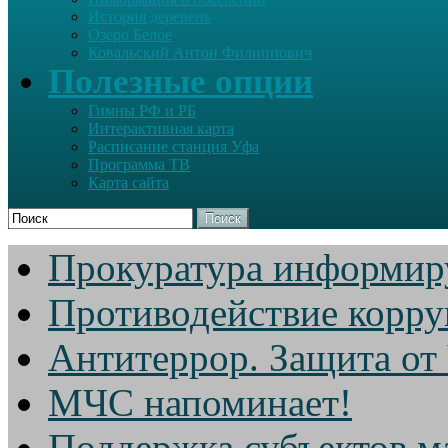
История деревень
Озеро Белое
Ковальский Антон Филиппович
Полезные опции
Гимны РФ и РБ
Интерактивная карта
Расписание станция Уфа
Программа ТВ
Карта сайта
Поиск
Прокуратура информир
Противодействие корр
Антитеррор. Защита от
МЧС напоминает!
Поддержка субъектов м