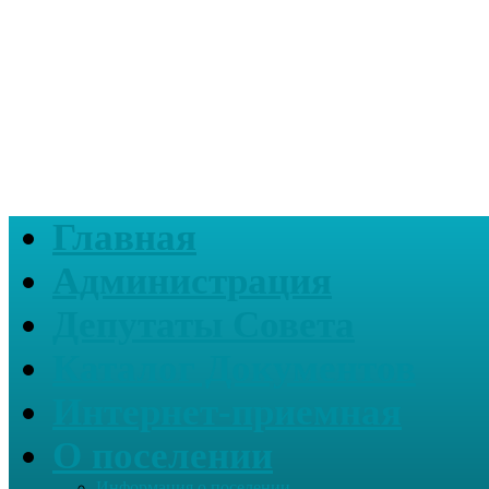
Главная
Администрация
Депутаты Совета
Каталог Документов
Интернет-приемная
О поселении
Информация о поселении