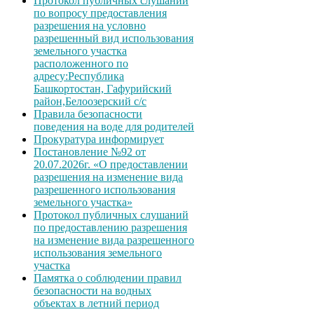
Протокол публичных слушаний
по вопросу предоставления
разрешения на условно
разрешенный вид использования
земельного участка
расположенного по
адресу:Республика
Башкортостан, Гафурийский
район,Белоозерский с/с
Правила безопасности
поведения на воде для родителей
Прокуратура информирует
Постановление №92 от
20.07.2026г. «О предоставлении
разрешения на изменение вида
разрешенного использования
земельного участка»
Протокол публичных слушаний
по предоставлению разрешения
на изменение вида разрешенного
использования земельного
участка
Памятка о соблюдении правил
безопасности на водных
объектах в летний период