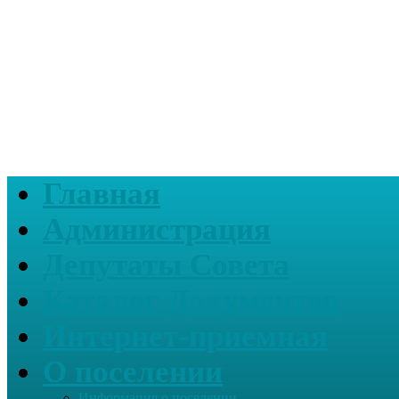
Главная
Администрация
Депутаты Совета
Каталог Документов
Интернет-приемная
О поселении
Информация о поселении