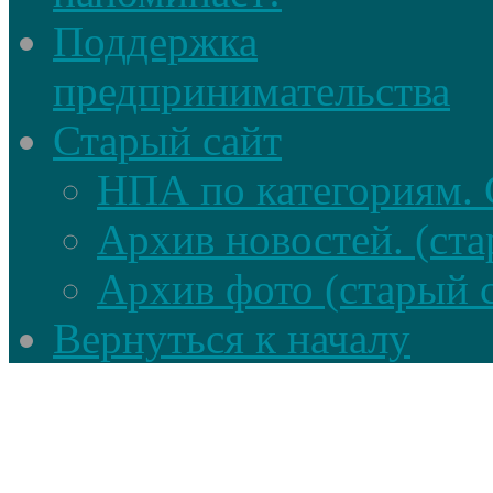
Поддержка
предпринимательства
Старый сайт
НПА по категориям. 
Архив новостей. (ста
Архив фото (старый 
Вернуться к началу