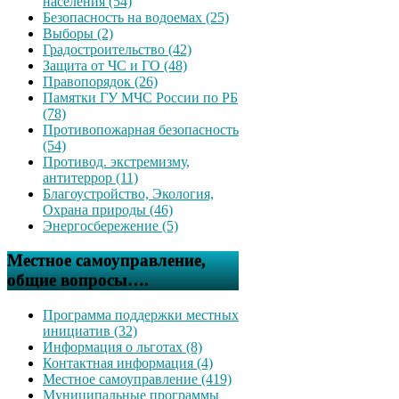
населения (54)
Безопасность на водоемах (25)
Выборы (2)
Градостроительство (42)
Защита от ЧС и ГО (48)
Правопорядок (26)
Памятки ГУ МЧС России по РБ
(78)
Противопожарная безопасность
(54)
Противод. экстремизму,
антитеррор (11)
Благоустройство, Экология,
Охрана природы (46)
Энергосбережение (5)
Местное самоуправление,
общие вопросы….
Программа поддержки местных
инициатив (32)
Информация о льготах (8)
Контактная информация (4)
Местное самоуправление (419)
Муниципальные программы