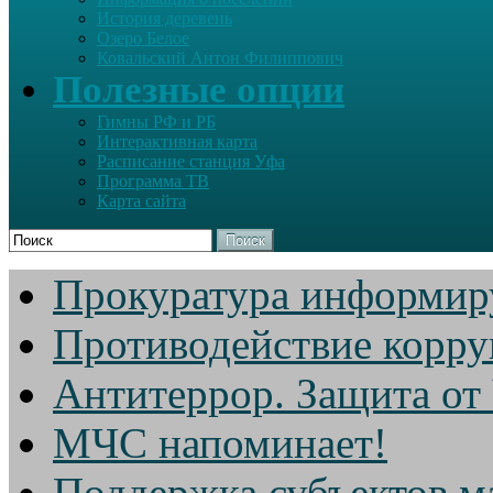
История деревень
Озеро Белое
Ковальский Антон Филиппович
Полезные опции
Гимны РФ и РБ
Интерактивная карта
Расписание станция Уфа
Программа ТВ
Карта сайта
Поиск
Прокуратура информир
Противодействие корр
Антитеррор. Защита от
МЧС напоминает!
Поддержка субъектов м