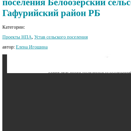
поселения Белоозерский сель
Гафурийский район РБ
Категории:
Проекты НПА
,
Устав сельского поселения
автор:
Елена Игошина