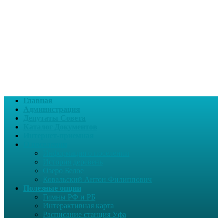
Главная
Администрация
Депутаты Совета
Каталог Документов
Интернет-приемная
О поселении
Информация о поселении
История деревень
Озеро Белое
Ковальский Антон Филиппович
Полезные опции
Гимны РФ и РБ
Интерактивная карта
Расписание станция Уфа