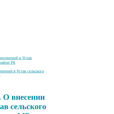
ополнений в Устав
район РБ
лнений в Устав сельского
»
. О внесении
ав сельского