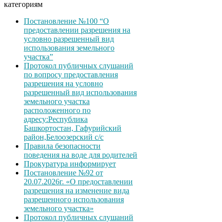
категориям
Постановление №100 “О
предоставлении разрешения на
условно разрешенный вид
использования земельного
участка”
Протокол публичных слушаний
по вопросу предоставления
разрешения на условно
разрешенный вид использования
земельного участка
расположенного по
адресу:Республика
Башкортостан, Гафурийский
район,Белоозерский с/с
Правила безопасности
поведения на воде для родителей
Прокуратура информирует
Постановление №92 от
20.07.2026г. «О предоставлении
разрешения на изменение вида
разрешенного использования
земельного участка»
Протокол публичных слушаний