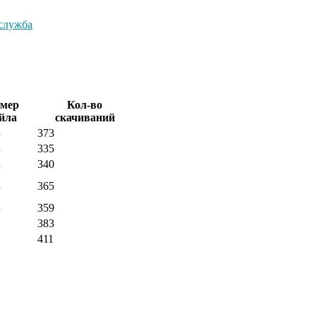
служба
змер
Кол-во
йла
скачиваний
Б
373
Б
335
Б
340
Б
365
Б
359
383
411