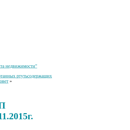
кта недвижимости”
ботанных ртутьсодержащих
овет
»
СП
1.2015г.