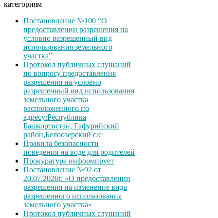
категориям
Постановление №100 “О
предоставлении разрешения на
условно разрешенный вид
использования земельного
участка”
Протокол публичных слушаний
по вопросу предоставления
разрешения на условно
разрешенный вид использования
земельного участка
расположенного по
адресу:Республика
Башкортостан, Гафурийский
район,Белоозерский с/с
Правила безопасности
поведения на воде для родителей
Прокуратура информирует
Постановление №92 от
20.07.2026г. «О предоставлении
разрешения на изменение вида
разрешенного использования
земельного участка»
Протокол публичных слушаний