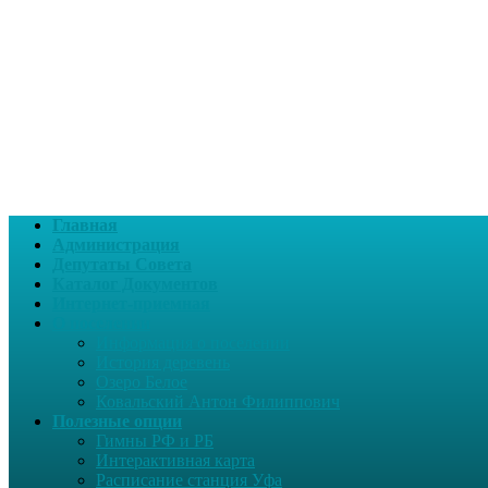
Главная
Администрация
Депутаты Совета
Каталог Документов
Интернет-приемная
О поселении
Информация о поселении
История деревень
Озеро Белое
Ковальский Антон Филиппович
Полезные опции
Гимны РФ и РБ
Интерактивная карта
Расписание станция Уфа