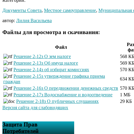
Категории:
Документы Совета
,
Местное самоуправление
,
Муниципальная 
автор:
Лилия Васильева
Файлы для просмотра и скачивания:
Ра
Файл
фа
Решение 2-12з О зем налоге
568 К
Решение 2-13з Об имущ налоге
569 К
Решение 2-14з об избират комиссиях
570 К
Решение 2-15з утверждение графика приема
634 К
граждан
Решение 2-16з О передвижении денежных средств
570 К
Решение 2-17з Водоснабжение и водоотведение
1 МБ
Решение 2-18з О публичных слушаниях
29 КБ
Версия сайта для слабовидящих
Защита Прав
Потребителей