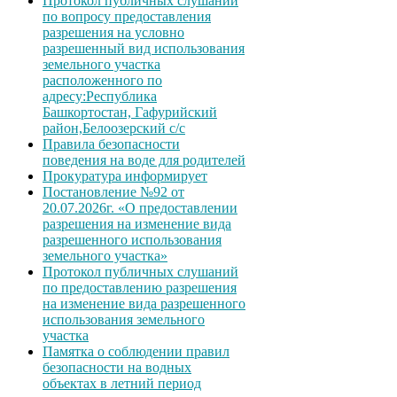
Протокол публичных слушаний
по вопросу предоставления
разрешения на условно
разрешенный вид использования
земельного участка
расположенного по
адресу:Республика
Башкортостан, Гафурийский
район,Белоозерский с/с
Правила безопасности
поведения на воде для родителей
Прокуратура информирует
Постановление №92 от
20.07.2026г. «О предоставлении
разрешения на изменение вида
разрешенного использования
земельного участка»
Протокол публичных слушаний
по предоставлению разрешения
на изменение вида разрешенного
использования земельного
участка
Памятка о соблюдении правил
безопасности на водных
объектах в летний период