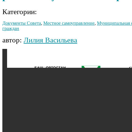
Категории:
Документы Совета
,
Местное самоуправление
,
Муниципальная 
граждан
автор:
Лилия Васильева