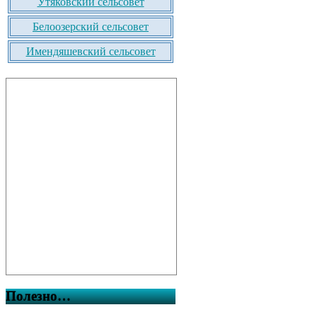
Утяковский сельсовет
Белоозерский сельсовет
Имендяшевский сельсовет
Полезно…