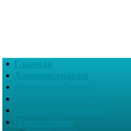
Главная
Администрация
Депутаты Совета
Каталог Документов
Интернет-приемная
О поселении
Информация о поселении