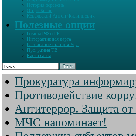
История деревень
Озеро Белое
Ковальский Антон Филиппович
Полезные опции
Гимны РФ и РБ
Интерактивная карта
Расписание станция Уфа
Программа ТВ
Карта сайта
Поиск
Прокуратура информир
Противодействие корр
Антитеррор. Защита от
МЧС напоминает!
Поддержка субъектов м