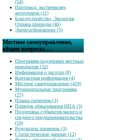
(54)
Противод. экстремизму,
антитеррор (11)
Благоустройство, Экология,
Охрана природы (46)
Энергосбережение (5)
Местное самоуправление,
общие вопросы….
Программа поддержки местных
инициатив (32)
Информация о льготах (8)
Контактная информация (4)
Местное самоуправление (419)
Муниципальные программы
(27)
Планы проверок (3)
Порядок обжалования НПА (3)
Поддержка субъектов малого и
среднего предпринимательства
(19)
Результаты проверок (3)
Статистические данные (12)
Формы обращений граждан (3)