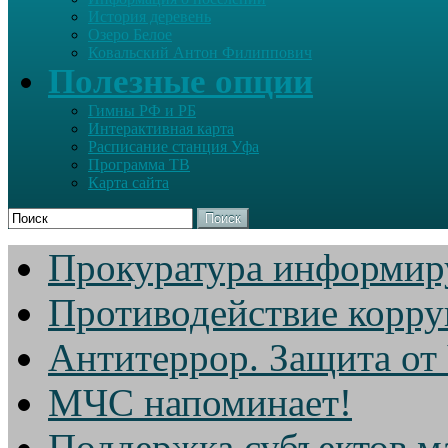
История деревень
Озеро Белое
Ковальский Антон Филиппович
Полезные опции
Гимны РФ и РБ
Интерактивная карта
Расписание станция Уфа
Программа ТВ
Карта сайта
Поиск
Прокуратура информир
Противодействие корр
Антитеррор. Защита от
МЧС напоминает!
Поддержка субъектов м