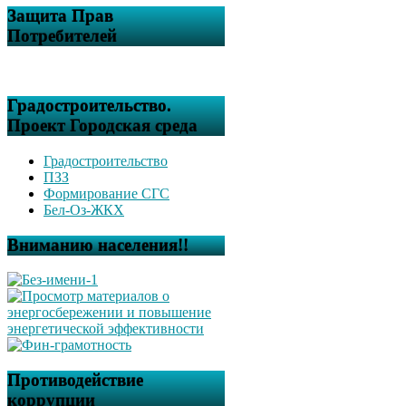
Защита Прав
Потребителей
Градостроительство.
Проект Городская среда
Градостроительство
ПЗЗ
Формирование СГС
Бел-Оз-ЖКХ
Вниманию населения!!
Противодействие
коррупции