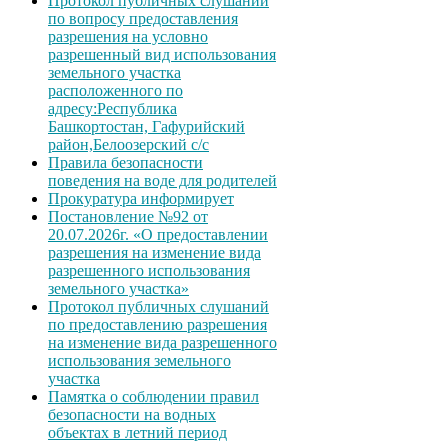
Протокол публичных слушаний
по вопросу предоставления
разрешения на условно
разрешенный вид использования
земельного участка
расположенного по
адресу:Республика
Башкортостан, Гафурийский
район,Белоозерский с/с
Правила безопасности
поведения на воде для родителей
Прокуратура информирует
Постановление №92 от
20.07.2026г. «О предоставлении
разрешения на изменение вида
разрешенного использования
земельного участка»
Протокол публичных слушаний
по предоставлению разрешения
на изменение вида разрешенного
использования земельного
участка
Памятка о соблюдении правил
безопасности на водных
объектах в летний период