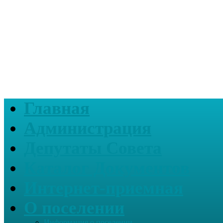
Главная
Администрация
Депутаты Совета
Каталог Документов
Интернет-приемная
О поселении
Информация о поселении