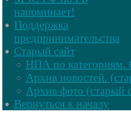
напоминает!
Поддержка
предпринимательства
Старый сайт
НПА по категориям. 
Архив новостей. (ста
Архив фото (старый 
Вернуться к началу