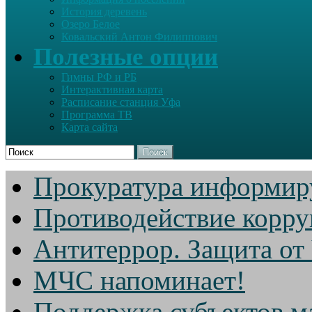
История деревень
Озеро Белое
Ковальский Антон Филиппович
Полезные опции
Гимны РФ и РБ
Интерактивная карта
Расписание станция Уфа
Программа ТВ
Карта сайта
Поиск
Прокуратура информир
Противодействие корр
Антитеррор. Защита от
МЧС напоминает!
Поддержка субъектов м