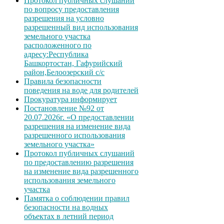
Протокол публичных слушаний
по вопросу предоставления
разрешения на условно
разрешенный вид использования
земельного участка
расположенного по
адресу:Республика
Башкортостан, Гафурийский
район,Белоозерский с/с
Правила безопасности
поведения на воде для родителей
Прокуратура информирует
Постановление №92 от
20.07.2026г. «О предоставлении
разрешения на изменение вида
разрешенного использования
земельного участка»
Протокол публичных слушаний
по предоставлению разрешения
на изменение вида разрешенного
использования земельного
участка
Памятка о соблюдении правил
безопасности на водных
объектах в летний период