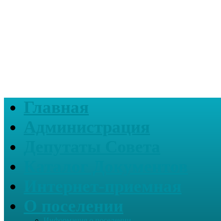
Главная
Администрация
Депутаты Совета
Каталог Документов
Интернет-приемная
О поселении
Информация о поселении