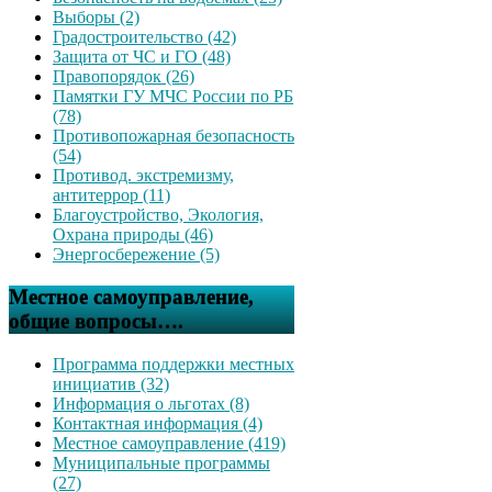
Выборы (2)
Градостроительство (42)
Защита от ЧС и ГО (48)
Правопорядок (26)
Памятки ГУ МЧС России по РБ
(78)
Противопожарная безопасность
(54)
Противод. экстремизму,
антитеррор (11)
Благоустройство, Экология,
Охрана природы (46)
Энергосбережение (5)
Местное самоуправление,
общие вопросы….
Программа поддержки местных
инициатив (32)
Информация о льготах (8)
Контактная информация (4)
Местное самоуправление (419)
Муниципальные программы
(27)