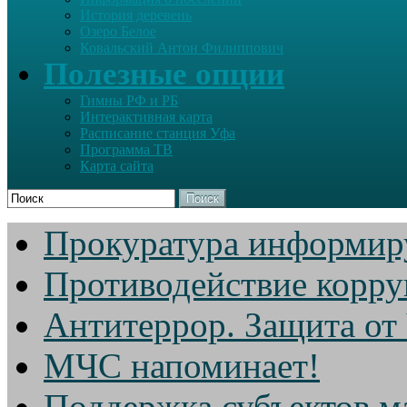
История деревень
Озеро Белое
Ковальский Антон Филиппович
Полезные опции
Гимны РФ и РБ
Интерактивная карта
Расписание станция Уфа
Программа ТВ
Карта сайта
Поиск
Прокуратура информир
Противодействие корр
Антитеррор. Защита от
МЧС напоминает!
Поддержка субъектов м