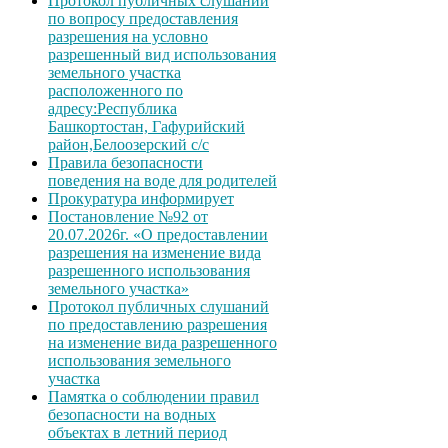
Протокол публичных слушаний
по вопросу предоставления
разрешения на условно
разрешенный вид использования
земельного участка
расположенного по
адресу:Республика
Башкортостан, Гафурийский
район,Белоозерский с/с
Правила безопасности
поведения на воде для родителей
Прокуратура информирует
Постановление №92 от
20.07.2026г. «О предоставлении
разрешения на изменение вида
разрешенного использования
земельного участка»
Протокол публичных слушаний
по предоставлению разрешения
на изменение вида разрешенного
использования земельного
участка
Памятка о соблюдении правил
безопасности на водных
объектах в летний период