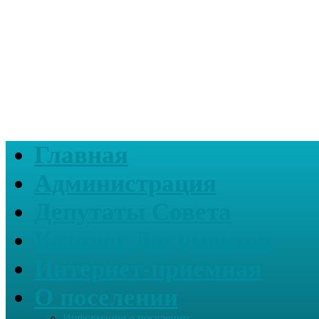
Главная
Администрация
Депутаты Совета
Каталог Документов
Интернет-приемная
О поселении
Информация о поселении