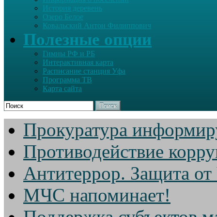
История деревень
Озеро Белое
Ковальский Антон Филиппович
Полезные опции
Гимны РФ и РБ
Интерактивная карта
Расписание станция Уфа
Программа ТВ
Карта сайта
Поиск
Прокуратура информир
Противодействие корр
Антитеррор. Защита от
МЧС напоминает!
Поддержка субъектов м