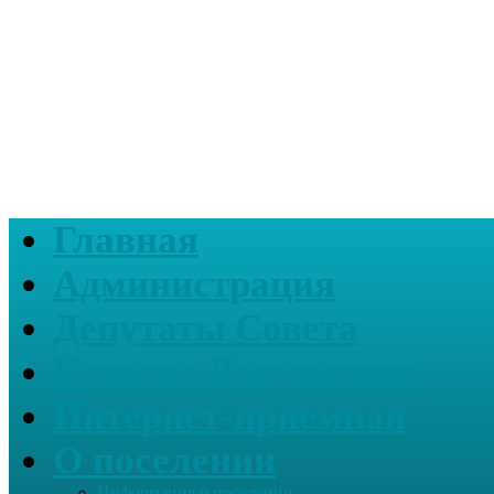
Главная
Администрация
Депутаты Совета
Каталог Документов
Интернет-приемная
О поселении
Информация о поселении