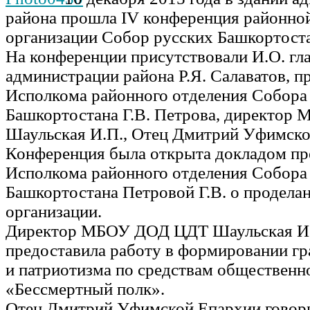
района прошла IV конференция районно
организации Собор русских Башкортоста
На конференции присутствовали И.О. гл
администрации района Р.Я. Салаватов, п
Исполкома районного отделения Собора
Башкортостана Г.В. Петрова, директо
Шаульская И.П., Отец Дмитрий Уфимской
Конференция была открыта докладом пр
Исполкома районного отделения Собора
Башкортостана Петровой Г.В. о продела
организации.
Директор МБОУ ДОД ЦДТ Шаульская И.
предоставила работу в формировании г
и патриотизма по средствам общественн
«Бессмертный полк».
Отец Дмитрий Уфимской Епархии говор