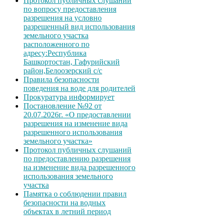
Протокол публичных слушаний
по вопросу предоставления
разрешения на условно
разрешенный вид использования
земельного участка
расположенного по
адресу:Республика
Башкортостан, Гафурийский
район,Белоозерский с/с
Правила безопасности
поведения на воде для родителей
Прокуратура информирует
Постановление №92 от
20.07.2026г. «О предоставлении
разрешения на изменение вида
разрешенного использования
земельного участка»
Протокол публичных слушаний
по предоставлению разрешения
на изменение вида разрешенного
использования земельного
участка
Памятка о соблюдении правил
безопасности на водных
объектах в летний период