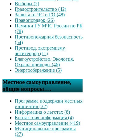
Выборы (2)
Градостроительство (42)
Защита от ЧС и ГО (48)
Правопорядок (26)
Памятки ГУ МЧС России по РБ
(78)
Противопожарная безопасность
(54)
Противод. экстремизму,
антитеррор (11)
Благоустройство, Экология,
Охрана природы (46)
Энергосбережение (5)
Местное самоуправление,
общие вопросы….
Программа поддержки местных
инициатив (32)
Информация о льготах (8)
Контактная информация (4)
Местное самоуправление (419)
Муниципальные программы
(27)