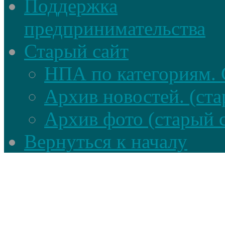
Поддержка
предпринимательства
Старый сайт
НПА по категориям. 
Архив новостей. (ста
Архив фото (старый 
Вернуться к началу