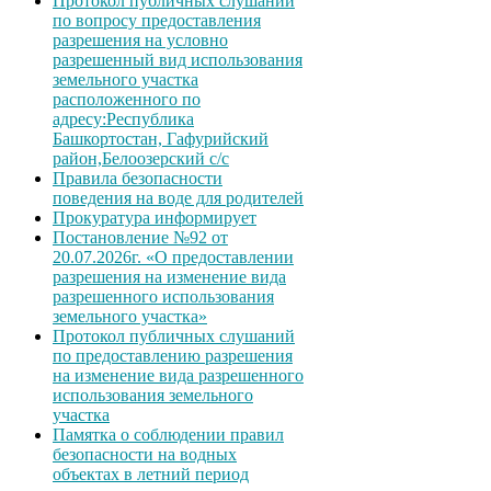
Протокол публичных слушаний
по вопросу предоставления
разрешения на условно
разрешенный вид использования
земельного участка
расположенного по
адресу:Республика
Башкортостан, Гафурийский
район,Белоозерский с/с
Правила безопасности
поведения на воде для родителей
Прокуратура информирует
Постановление №92 от
20.07.2026г. «О предоставлении
разрешения на изменение вида
разрешенного использования
земельного участка»
Протокол публичных слушаний
по предоставлению разрешения
на изменение вида разрешенного
использования земельного
участка
Памятка о соблюдении правил
безопасности на водных
объектах в летний период