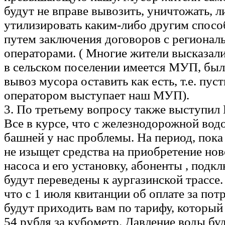
будут не вправе вывозить, уничтожать, 
утилизировать каким-либо другим спосо
путем заключения договоров с региона
операторами. ( Многие жители высказалис
в сельском поселении имеется МУП, был
вывоз мусора оставить как есть, т.е. пу
оператором выступает наш МУП).
3. По третьему вопросу также выступил
Все в курсе, что с железнодорожной во
башней у нас проблемы. На период, пок
не изыщет средства на приобретение нов
насоса и его установку, абоненты , подк
будут переведены к аургазинской трассе.
что с 1 июля квитанции об оплате за по
будут приходить вам по тарифу, который 
54 рубля за кубометр. Давление воды бу