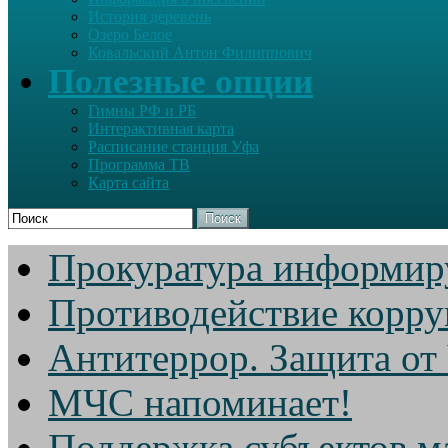
История деревень
Озеро Белое
Ковальский Антон Филиппович
Полезные опции
Гимны РФ и РБ
Интерактивная карта
Расписание станция Уфа
Программа ТВ
Карта сайта
Поиск
Прокуратура информир
Противодействие корр
Антитеррор. Защита от
МЧС напоминает!
Поддержка субъектов м