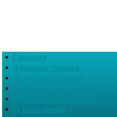
Главная
Администрация
Депутаты Совета
Каталог Документов
Интернет-приемная
О поселении
Информация о поселении