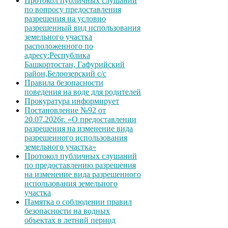
Протокол публичных слушаний
по вопросу предоставления
разрешения на условно
разрешенный вид использования
земельного участка
расположенного по
адресу:Республика
Башкортостан, Гафурийский
район,Белоозерский с/с
Правила безопасности
поведения на воде для родителей
Прокуратура информирует
Постановление №92 от
20.07.2026г. «О предоставлении
разрешения на изменение вида
разрешенного использования
земельного участка»
Протокол публичных слушаний
по предоставлению разрешения
на изменение вида разрешенного
использования земельного
участка
Памятка о соблюдении правил
безопасности на водных
объектах в летний период