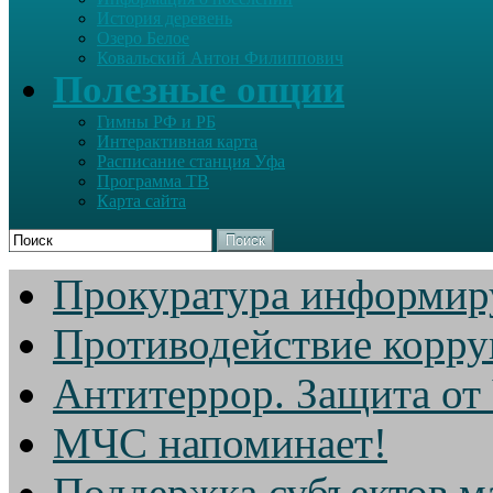
История деревень
Озеро Белое
Ковальский Антон Филиппович
Полезные опции
Гимны РФ и РБ
Интерактивная карта
Расписание станция Уфа
Программа ТВ
Карта сайта
Поиск
Прокуратура информир
Противодействие корр
Антитеррор. Защита от
МЧС напоминает!
Поддержка субъектов м