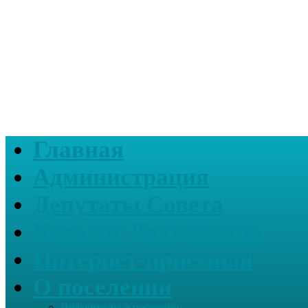
Главная
Администрация
Депутаты Совета
Каталог Документов
Интернет-приемная
О поселении
Информация о поселении