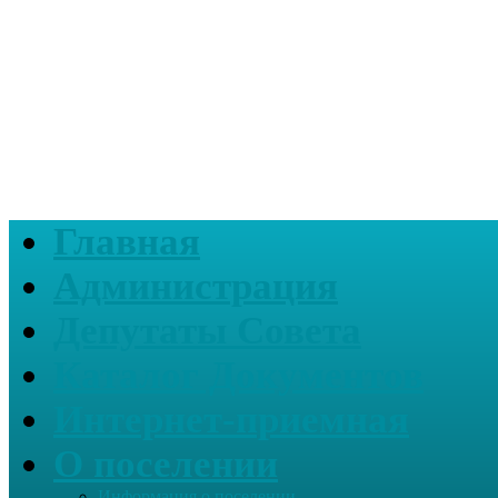
Главная
Администрация
Депутаты Совета
Каталог Документов
Интернет-приемная
О поселении
Информация о поселении