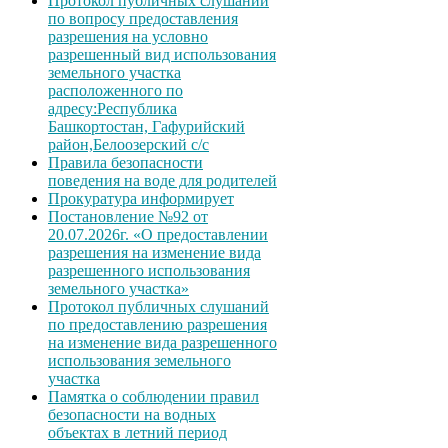
Протокол публичных слушаний
по вопросу предоставления
разрешения на условно
разрешенный вид использования
земельного участка
расположенного по
адресу:Республика
Башкортостан, Гафурийский
район,Белоозерский с/с
Правила безопасности
поведения на воде для родителей
Прокуратура информирует
Постановление №92 от
20.07.2026г. «О предоставлении
разрешения на изменение вида
разрешенного использования
земельного участка»
Протокол публичных слушаний
по предоставлению разрешения
на изменение вида разрешенного
использования земельного
участка
Памятка о соблюдении правил
безопасности на водных
объектах в летний период