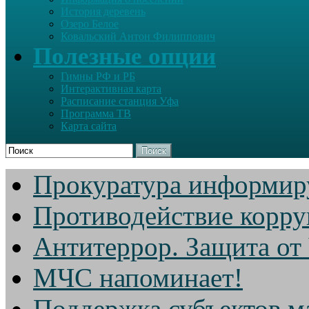
История деревень
Озеро Белое
Ковальский Антон Филиппович
Полезные опции
Гимны РФ и РБ
Интерактивная карта
Расписание станция Уфа
Программа ТВ
Карта сайта
Поиск
Прокуратура информир
Противодействие корр
Антитеррор. Защита от
МЧС напоминает!
Поддержка субъектов м