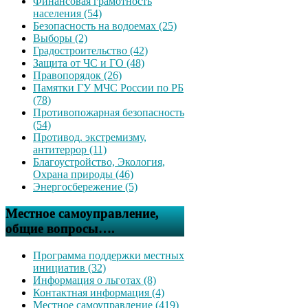
Финансовая грамотность
населения (54)
Безопасность на водоемах (25)
Выборы (2)
Градостроительство (42)
Защита от ЧС и ГО (48)
Правопорядок (26)
Памятки ГУ МЧС России по РБ
(78)
Противопожарная безопасность
(54)
Противод. экстремизму,
антитеррор (11)
Благоустройство, Экология,
Охрана природы (46)
Энергосбережение (5)
Местное самоуправление,
общие вопросы….
Программа поддержки местных
инициатив (32)
Информация о льготах (8)
Контактная информация (4)
Местное самоуправление (419)