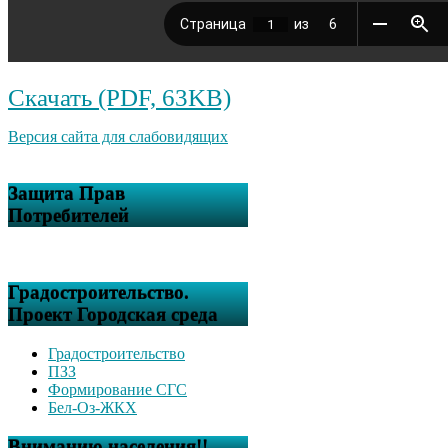
Скачать (PDF, 63KB)
Версия сайта для слабовидящих
Защита Прав
Потребителей
Градостроительство.
Проект Городская среда
Градостроительство
ПЗЗ
Формирование СГС
Бел-Оз-ЖКХ
Вниманию населения!!