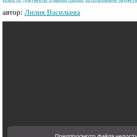
Новости
,
Документы Администрации
,
Использование бюджетн
автор:
Лилия Васильева