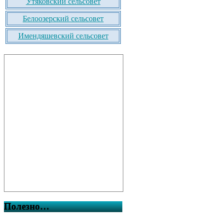
Утяковский сельсовет
Белоозерский сельсовет
Имендяшевский сельсовет
Полезно…