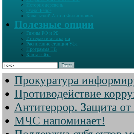
История деревень
Озеро Белое
Ковальский Антон Филиппович
Полезные опции
Гимны РФ и РБ
Интерактивная карта
Расписание станция Уфа
Программа ТВ
Карта сайта
Поиск
Прокуратура информир
Противодействие корр
Антитеррор. Защита от
МЧС напоминает!
Поддержка субъектов м