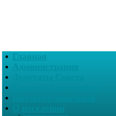
Главная
Администрация
Депутаты Совета
Каталог Документов
Интернет-приемная
О поселении
Информация о поселении