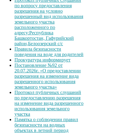
Протокол публичных слушаний
по вопросу предоставления
разрешения на условно
разрешенный вид использования
земельного участка
расположенного по
адресу:Республика
Башкортостан, Гафурийский
район,Белоозерский с/с
Правила безопасности
поведения на воде для родителей
Прокуратура информирует
Постановление №92 от
20.07.2026г. «О предоставлении
разрешения на изменение вида
разрешенного использования
земельного участка»
Протокол публичных слушаний
по предоставлению разрешения
на изменение вида разрешенного
использования земельного
участка
Памятка о соблюдении правил
безопасности на водных
объектах в летний период