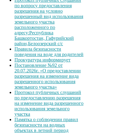
Протокол публичных слушаний
по вопросу предоставления
разрешения на условно
разрешенный вид использования
земельного участка
расположенного по
адресу:Республика
Башкортостан, Гафурийский
район,Белоозерский с/с
Правила безопасности
поведения на воде для родителей
Прокуратура информирует
Постановление №92 от
20.07.2026г. «О предоставлении
разрешения на изменение вида
разрешенного использования
земельного участка»
Протокол публичных слушаний
по предоставлению разрешения
на изменение вида разрешенного
использования земельного
участка
Памятка о соблюдении правил
безопасности на водных
объектах в летний период