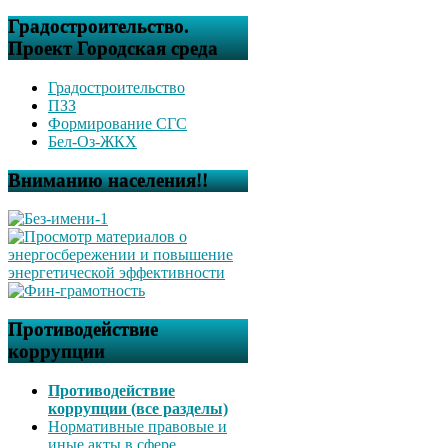
Градостроительство.
Проект Городская среда
Градостроительство
ПЗЗ
Формирование СГС
Бел-Оз-ЖКХ
Вниманию населения!!
Противодействие
коррупции
Противодействие
коррупции (все разделы)
Нормативные правовые и
иные акты в сфере