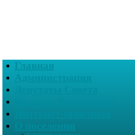
Главная
Администрация
Депутаты Совета
Каталог Документов
Интернет-приемная
О поселении
Информация о поселении