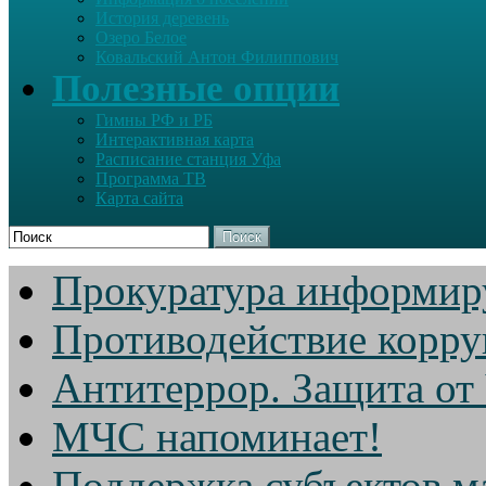
История деревень
Озеро Белое
Ковальский Антон Филиппович
Полезные опции
Гимны РФ и РБ
Интерактивная карта
Расписание станция Уфа
Программа ТВ
Карта сайта
Поиск
Прокуратура информир
Противодействие корр
Антитеррор. Защита от
МЧС напоминает!
Поддержка субъектов м