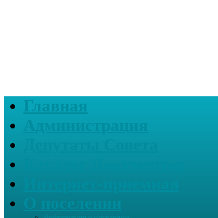
Главная
Администрация
Депутаты Совета
Каталог Документов
Интернет-приемная
О поселении
Информация о поселении