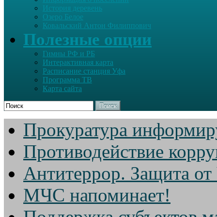
История деревень
Озеро Белое
Ковальский Антон Филиппович
Полезные опции
Гимны РФ и РБ
Интерактивная карта
Расписание станция Уфа
Программа ТВ
Карта сайта
Поиск
Прокуратура информир
Противодействие корр
Антитеррор. Защита от
МЧС напоминает!
Поддержка субъектов м