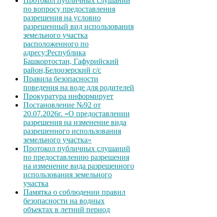
Протокол публичных слушаний
по вопросу предоставления
разрешения на условно
разрешенный вид использования
земельного участка
расположенного по
адресу:Республика
Башкортостан, Гафурийский
район,Белоозерский с/с
Правила безопасности
поведения на воде для родителей
Прокуратура информирует
Постановление №92 от
20.07.2026г. «О предоставлении
разрешения на изменение вида
разрешенного использования
земельного участка»
Протокол публичных слушаний
по предоставлению разрешения
на изменение вида разрешенного
использования земельного
участка
Памятка о соблюдении правил
безопасности на водных
объектах в летний период