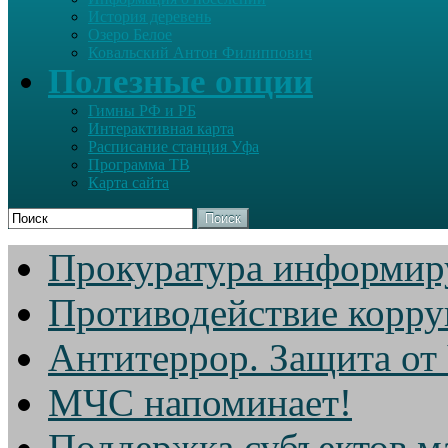
История деревень
Озеро Белое
Ковальский Антон Филиппович
Полезные опции
Гимны РФ и РБ
Интерактивная карта
Расписание станция Уфа
Программа ТВ
Карта сайта
Поиск
Прокуратура информир
Противодействие корр
Антитеррор. Защита от
МЧС напоминает!
Поддержка субъектов м