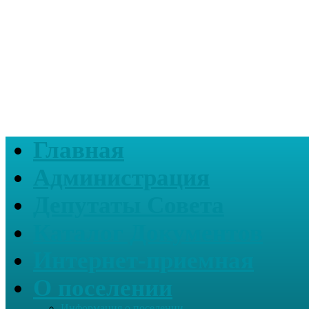
Главная
Администрация
Депутаты Совета
Каталог Документов
Интернет-приемная
О поселении
Информация о поселении