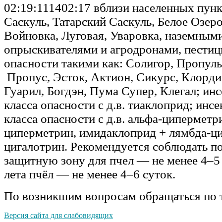
02:19:111402:17 вблизи населенных пун
Саскуль, Татарский Саскуль, Белое Озеро
Войновка, Луговая, Уваровка, наземным
опрыскивателями и агродронами, пестиц
опасности такими как: Солигор, Пропуль
Пропус, Эсток, Актион, Сикурс, Клорди
Гуарил, Богдэн, Пума Супер, Клегал; ин
класса опасности с д.в. тиаклоприд; инс
класса опасности с д.в. альфа-циперметри
циперметрин, имидаклоприд + лямбда-ци
цигалотрин. Рекомендуется соблюдать п
защитную зону для пчел — не менее 4–5
лета пчёл — не менее 4–6 суток.
По возникшим вопросам обращаться по 
Версия сайта для слабовидящих