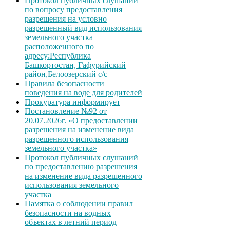
Протокол публичных слушаний
по вопросу предоставления
разрешения на условно
разрешенный вид использования
земельного участка
расположенного по
адресу:Республика
Башкортостан, Гафурийский
район,Белоозерский с/с
Правила безопасности
поведения на воде для родителей
Прокуратура информирует
Постановление №92 от
20.07.2026г. «О предоставлении
разрешения на изменение вида
разрешенного использования
земельного участка»
Протокол публичных слушаний
по предоставлению разрешения
на изменение вида разрешенного
использования земельного
участка
Памятка о соблюдении правил
безопасности на водных
объектах в летний период