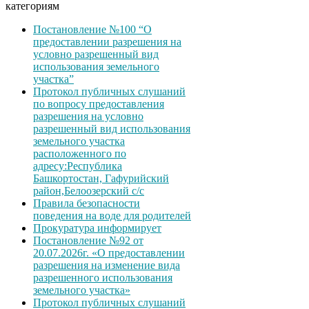
категориям
Постановление №100 “О
предоставлении разрешения на
условно разрешенный вид
использования земельного
участка”
Протокол публичных слушаний
по вопросу предоставления
разрешения на условно
разрешенный вид использования
земельного участка
расположенного по
адресу:Республика
Башкортостан, Гафурийский
район,Белоозерский с/с
Правила безопасности
поведения на воде для родителей
Прокуратура информирует
Постановление №92 от
20.07.2026г. «О предоставлении
разрешения на изменение вида
разрешенного использования
земельного участка»
Протокол публичных слушаний