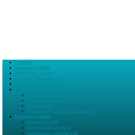
Главная
Администрация
Депутаты Совета
Каталог Документов
Интернет-приемная
О поселении
Информация о поселении
История деревень
Озеро Белое
Ковальский Антон Филиппович
Полезные опции
Гимны РФ и РБ
Интерактивная карта
Расписание станция Уфа