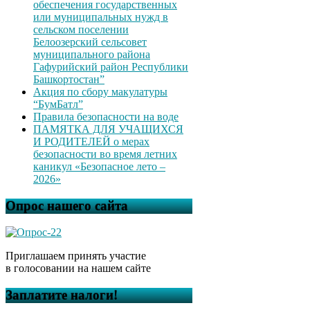
обеспечения государственных
или муниципальных нужд в
сельском поселении
Белоозерский сельсовет
муниципального района
Гафурийский район Республики
Башкортостан”
Акция по сбору макулатуры
“БумБатл”
Правила безопасности на воде
ПАМЯТКА ДЛЯ УЧАЩИХСЯ
И РОДИТЕЛЕЙ о мерах
безопасности во время летних
каникул «Безопасное лето –
2026»
Опрос нашего сайта
Приглашаем принять участие
в голосовании на нашем сайте
Заплатите налоги!