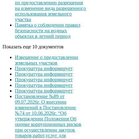
по предоставлению разрешения
на изменение вида разрешенного
использования земельного
участка
Памятка о соблюдении правил
безопасности на водных
объектах в летний период
Показать еще 10 документов
Извещение о предоставлении
земельных участков
Прокуратура информирует
Прокуратура информирует
Прокуратура информирует
Прокуратура информирует
Прокуратура информирует
Постановление №89 от
09.07.2026г. О внесении
изменений в Постановление
№74 от 10.06.2026г. “Об
утверждении Положения Об
оценке коррупционных рисков
при осуществлении закупок
товаров,работ,услуг для