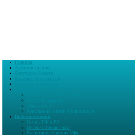
Главная
Администрация
Депутаты Совета
Каталог Документов
Интернет-приемная
О поселении
Информация о поселении
История деревень
Озеро Белое
Ковальский Антон Филиппович
Полезные опции
Гимны РФ и РБ
Интерактивная карта
Расписание станция Уфа