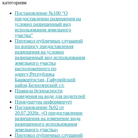
категориям
Постановление №100 “О
предоставлении разрешения на
условно разрешенный вид
использования земельного
участка”
Протокол публичных слушаний
по вопросу предоставления
разрешения на условно
разрешенный вид использования
земельного участка
расположенного по
адресу:Республика
Башкортостан, Гафурийский
район,Белоозерский с/с
Правила безопасности
поведения на воде для родителей
Прокуратура информирует
Постановление №92 от
20.07.2026г. «О предоставлении
разрешения на изменение вида
разрешенного использования
земельного участка»
Протокол публичных слушаний