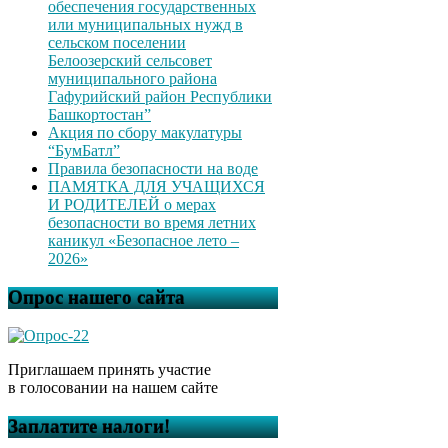
обеспечения государственных
или муниципальных нужд в
сельском поселении
Белоозерский сельсовет
муниципального района
Гафурийский район Республики
Башкортостан”
Акция по сбору макулатуры
“БумБатл”
Правила безопасности на воде
ПАМЯТКА ДЛЯ УЧАЩИХСЯ
И РОДИТЕЛЕЙ о мерах
безопасности во время летних
каникул «Безопасное лето –
2026»
Опрос нашего сайта
Приглашаем принять участие
в голосовании на нашем сайте
Заплатите налоги!