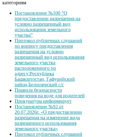
категориям
Постановление №100 “О
предоставлении разрешения на
условно разрешенный вид
использования земельного
участка”
Протокол публичных слушаний
по вопросу предоставления
разрешения на условно
разрешенный вид использования
земельного участка
расположенного по
адресу:Республика
Башкортостан, Гафурийский
район,Белоозерский с/с
Правила безопасности
поведения на воде для родителей
Прокуратура информирует
Постановление №92 от
20.07.2026г. «О предоставлении
разрешения на изменение вида
разрешенного использования
земельного участка»
Протокол публичных слушаний