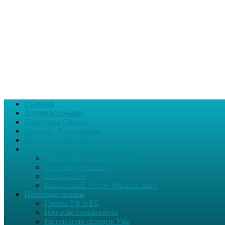
Главная
Администрация
Депутаты Совета
Каталог Документов
Интернет-приемная
О поселении
Информация о поселении
История деревень
Озеро Белое
Ковальский Антон Филиппович
Полезные опции
Гимны РФ и РБ
Интерактивная карта
Расписание станция Уфа