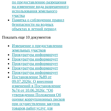
по предоставлению разрешения
на изменение вида разрешенного
использования земельного
участка
Памятка о соблюдении правил
безопасности на водных
объектах в летний период
Показать еще 10 документов
Извещение о предоставлении
земельных участков
Прокуратура информирует
Прокуратура информирует
Прокуратура информирует
Прокуратура информирует
Прокуратура информирует
Постановление №89 от
09.07.2026г. О внесении
изменений в Постановление
№74 от 10.06.2026г. “Об
утверждении Положения Об
оценке коррупционных рисков
при осуществлении закупок
товаров,работ,услуг для