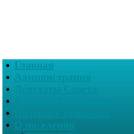
Главная
Администрация
Депутаты Совета
Каталог Документов
Интернет-приемная
О поселении
Информация о поселении