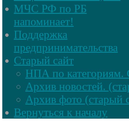
МЧС РФ по РБ
напоминает!
Поддержка
предпринимательства
Старый сайт
НПА по категориям. 
Архив новостей. (ста
Архив фото (старый 
Вернуться к началу