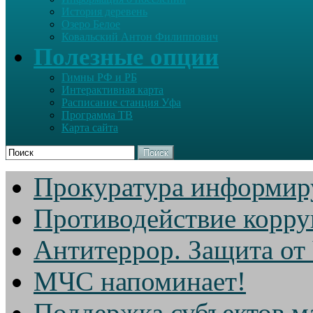
История деревень
Озеро Белое
Ковальский Антон Филиппович
Полезные опции
Гимны РФ и РБ
Интерактивная карта
Расписание станция Уфа
Программа ТВ
Карта сайта
Поиск
Прокуратура информир
Противодействие корр
Антитеррор. Защита от
МЧС напоминает!
Поддержка субъектов м