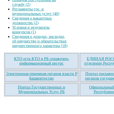
службу (2)
Регламенты гос. и
муниципальных услуг (40)
Сведения о вакантных
должностях (2)
Условия и результаты
конкурсов (1)
Сведения о доходах, расходах,
об имуществе и обязательствах
имущественного характера (18)
КТО есть КТО в РБ справочно-
ЕДИНАЯ РОСС
информационный ресурс
отделение Респу
Электронная приемная органов власти Р
Портал письмен
Башкортостан
органов государ
Портал Государственных и
Официальный 
Муниципальных Услуг РБ
Республики