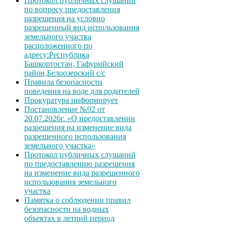
Протокол публичных слушаний
по вопросу предоставления
разрешения на условно
разрешенный вид использования
земельного участка
расположенного по
адресу:Республика
Башкортостан, Гафурийский
район,Белоозерский с/с
Правила безопасности
поведения на воде для родителей
Прокуратура информирует
Постановление №92 от
20.07.2026г. «О предоставлении
разрешения на изменение вида
разрешенного использования
земельного участка»
Протокол публичных слушаний
по предоставлению разрешения
на изменение вида разрешенного
использования земельного
участка
Памятка о соблюдении правил
безопасности на водных
объектах в летний период