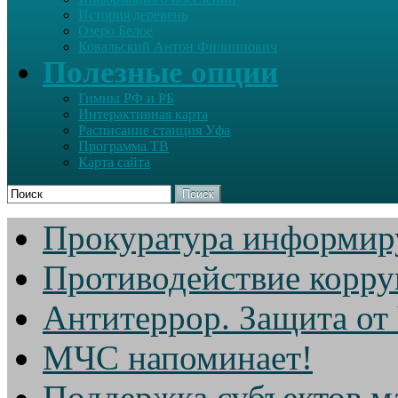
История деревень
Озеро Белое
Ковальский Антон Филиппович
Полезные опции
Гимны РФ и РБ
Интерактивная карта
Расписание станция Уфа
Программа ТВ
Карта сайта
Поиск
Прокуратура информир
Противодействие корр
Антитеррор. Защита от
МЧС напоминает!
Поддержка субъектов м