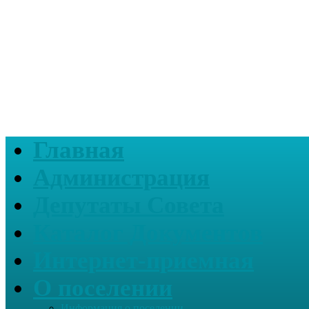
Главная
Администрация
Депутаты Совета
Каталог Документов
Интернет-приемная
О поселении
Информация о поселении