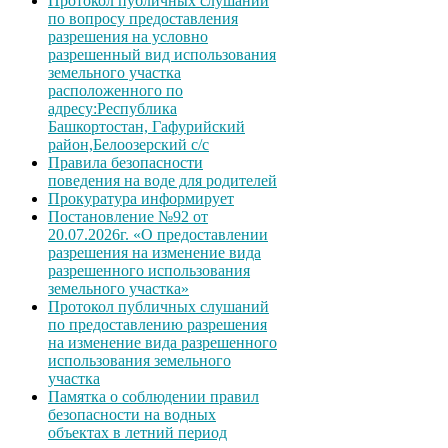
Протокол публичных слушаний
по вопросу предоставления
разрешения на условно
разрешенный вид использования
земельного участка
расположенного по
адресу:Республика
Башкортостан, Гафурийский
район,Белоозерский с/с
Правила безопасности
поведения на воде для родителей
Прокуратура информирует
Постановление №92 от
20.07.2026г. «О предоставлении
разрешения на изменение вида
разрешенного использования
земельного участка»
Протокол публичных слушаний
по предоставлению разрешения
на изменение вида разрешенного
использования земельного
участка
Памятка о соблюдении правил
безопасности на водных
объектах в летний период