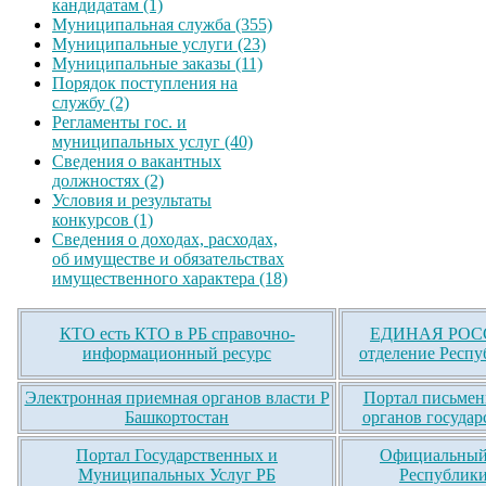
кандидатам (1)
Муниципальная служба (355)
Муниципальные услуги (23)
Муниципальные заказы (11)
Порядок поступления на
службу (2)
Регламенты гос. и
муниципальных услуг (40)
Сведения о вакантных
должностях (2)
Условия и результаты
конкурсов (1)
Сведения о доходах, расходах,
об имуществе и обязательствах
имущественного характера (18)
КТО есть КТО в РБ справочно-
ЕДИНАЯ РОСС
информационный ресурс
отделение Респу
Электронная приемная органов власти Р
Портал письмен
Башкортостан
органов государ
Портал Государственных и
Официальный 
Муниципальных Услуг РБ
Республики