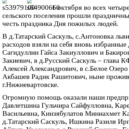
1 октября во всех четыр
сельского поселения прошли праздничны
честь праздника Дня пожилых людей.
В д.Татарский Саскуль, с.Антоновка ль
расходов взяли на себя вновь избранные
Сагидуллин Гайса Закиуллович и Бакиро
Закиевич, в д.Русский Саскуль – глава
Алексей Александрович, в с.Белое Озеро
Акбашев Радик Рашитович, ныне прожи
г.Нижневартовске.
Огромную помощь оказали наши предпр
Давлетшина Гульчира Сайфулловна, Каре
Васильевна, Кинзябулатов Миниахмет К
д.Татарский Саскуль, Ишкина Разиля Ир