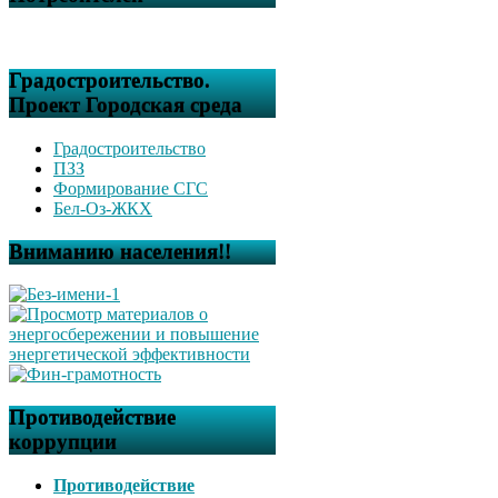
Градостроительство.
Проект Городская среда
Градостроительство
ПЗЗ
Формирование СГС
Бел-Оз-ЖКХ
Вниманию населения!!
Противодействие
коррупции
Противодействие