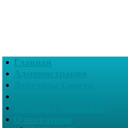
Главная
Администрация
Депутаты Совета
Каталог Документов
Интернет-приемная
О поселении
Информация о поселении