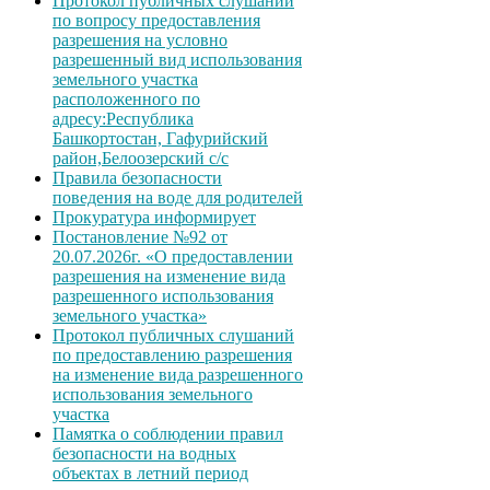
Протокол публичных слушаний
по вопросу предоставления
разрешения на условно
разрешенный вид использования
земельного участка
расположенного по
адресу:Республика
Башкортостан, Гафурийский
район,Белоозерский с/с
Правила безопасности
поведения на воде для родителей
Прокуратура информирует
Постановление №92 от
20.07.2026г. «О предоставлении
разрешения на изменение вида
разрешенного использования
земельного участка»
Протокол публичных слушаний
по предоставлению разрешения
на изменение вида разрешенного
использования земельного
участка
Памятка о соблюдении правил
безопасности на водных
объектах в летний период