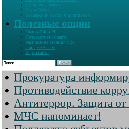
История деревень
Озеро Белое
Ковальский Антон Филиппович
Полезные опции
Гимны РФ и РБ
Интерактивная карта
Расписание станция Уфа
Программа ТВ
Карта сайта
Поиск
Прокуратура информир
Противодействие корр
Антитеррор. Защита от
МЧС напоминает!
Поддержка субъектов м