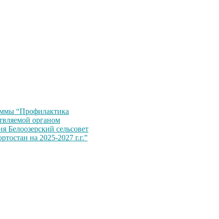
аммы “Профилактика
ствляемой органом
я Белоозерский сельсовет
остан на 2025-2027 г.г.”