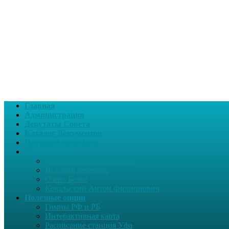
Главная
Администрация
Депутаты Совета
Каталог Документов
Интернет-приемная
О поселении
Информация о поселении
История деревень
Озеро Белое
Ковальский Антон Филиппович
Полезные опции
Гимны РФ и РБ
Интерактивная карта
Расписание станция Уфа