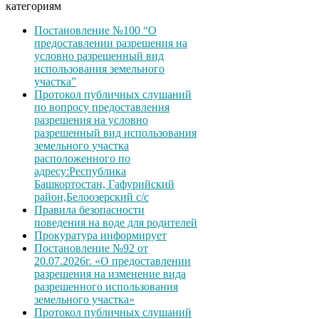
категориям
Постановление №100 “О
предоставлении разрешения на
условно разрешенный вид
использования земельного
участка”
Протокол публичных слушаний
по вопросу предоставления
разрешения на условно
разрешенный вид использования
земельного участка
расположенного по
адресу:Республика
Башкортостан, Гафурийский
район,Белоозерский с/с
Правила безопасности
поведения на воде для родителей
Прокуратура информирует
Постановление №92 от
20.07.2026г. «О предоставлении
разрешения на изменение вида
разрешенного использования
земельного участка»
Протокол публичных слушаний