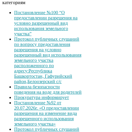
категориям
Постановление №100 “О
предоставлении разрешения на
условно разрешенный вид
использования земельного
участка”
Протокол публичных слушаний
по вопросу предоставления
разрешения на условно
разрешенный вид использования
земельного участка
расположенного по
адресу:Республика
Башкортостан, Гафурийский
район,Белоозерский с/с
Правила безопасности
поведения на воде для родителей
Прокуратура информирует
Постановление №92 от
20.07.2026г. «О предоставлении
разрешения на изменение вида
разрешенного использования
земельного участка»
Протокол публичных слушаний