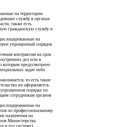
ванные на территории
одившие службу в органах
сти, также есть
нную гражданскую службу и
 дислоцированные на
отрен упрощенный порядок
очным контрактам на срок
внутренних дел или в
по которым предусмотрено
пециальных задач либо
авливается, то есть такие
тельство не оформляется.
 упрощенном порядке по
ющим сотрудникам органов
 дислоцированные на
ятия по профессиональному
ев назначения на
анов Министерства
х в его систему).