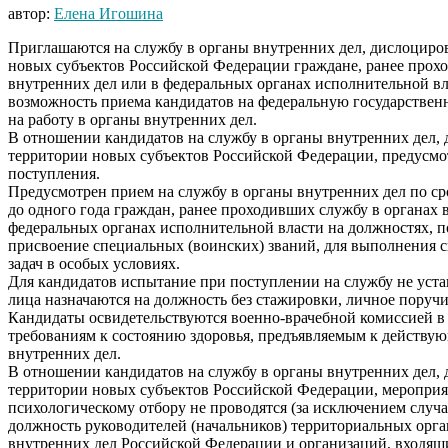
автор:
Елена Игошина
Приглашаются на службу в органы внутренних дел, дислоциро
новых субъектов Российской Федерации граждане, ранее прох
внутренних дел или в федеральных органах исполнительной вла
возможность приема кандидатов на федеральную государстве
на работу в органы внутренних дел.
В отношении кандидатов на службу в органы внутренних дел,
территории новых субъектов Российской Федерации, предусм
поступления.
Предусмотрен прием на службу в органы внутренних дел по ср
до одного года граждан, ранее проходивших службу в органах 
федеральных органах исполнительной власти на должностях, 
присвоение специальных (воинских) званий, для выполнения с
задач в особых условиях.
Для кандидатов испытание при поступлении на службу не устан
лица назначаются на должность без стажировки, личное поручи
Кандидаты освидетельствуются военно-врачебной комиссией в
требованиям к состоянию здоровья, предъявляемым к действу
внутренних дел.
В отношении кандидатов на службу в органы внутренних дел,
территории новых субъектов Российской Федерации, меропри
психологическому отбору не проводятся (за исключением случа
должность руководителей (начальников) территориальных орг
внутренних дел Российской Федерации и организаций, входящи