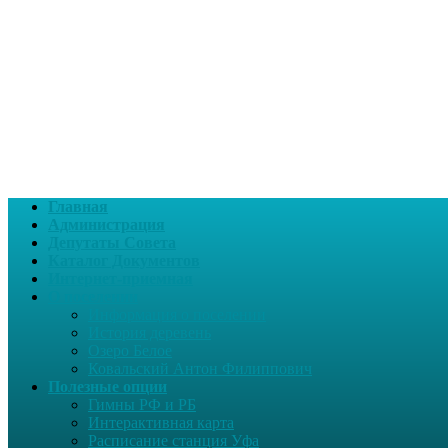
Главная
Администрация
Депутаты Совета
Каталог Документов
Интернет-приемная
О поселении
Информация о поселении
История деревень
Озеро Белое
Ковальский Антон Филиппович
Полезные опции
Гимны РФ и РБ
Интерактивная карта
Расписание станция Уфа