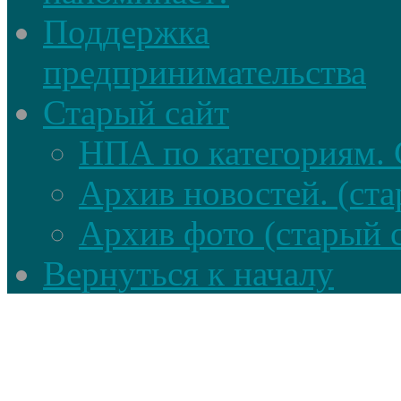
Поддержка
предпринимательства
Старый сайт
НПА по категориям. 
Архив новостей. (ста
Архив фото (старый 
Вернуться к началу