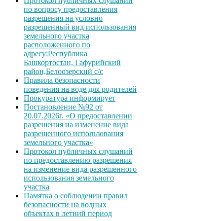
Протокол публичных слушаний
по вопросу предоставления
разрешения на условно
разрешенный вид использования
земельного участка
расположенного по
адресу:Республика
Башкортостан, Гафурийский
район,Белоозерский с/с
Правила безопасности
поведения на воде для родителей
Прокуратура информирует
Постановление №92 от
20.07.2026г. «О предоставлении
разрешения на изменение вида
разрешенного использования
земельного участка»
Протокол публичных слушаний
по предоставлению разрешения
на изменение вида разрешенного
использования земельного
участка
Памятка о соблюдении правил
безопасности на водных
объектах в летний период