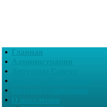
Главная
Администрация
Депутаты Совета
Каталог Документов
Интернет-приемная
О поселении
Информация о поселении