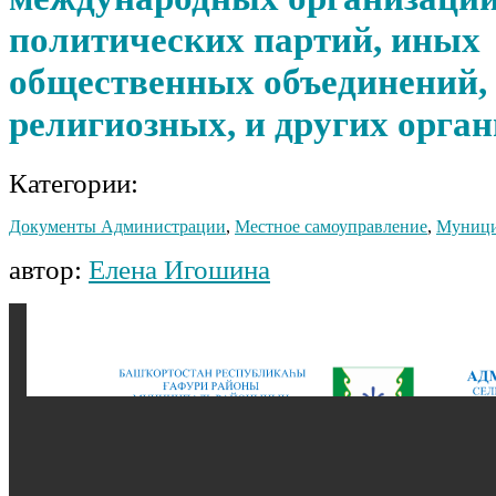
политических партий, иных
общественных объединений, 
религиозных, и других орга
Категории:
Документы Администрации
,
Местное самоуправление
,
Муници
автор:
Елена Игошина