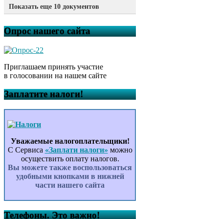
Показать еще 10 документов
Извещение о предоставлении
земельных участков
Опрос нашего сайта
Прокуратура информирует
Прокуратура информирует
Прокуратура информирует
Прокуратура информирует
Приглашаем принять участие
Прокуратура информирует
в голосовании на нашем сайте
Постановление №89 от
09.07.2026г. О внесении
Заплатите налоги!
изменений в Постановление
№74 от 10.06.2026г. “Об
утверждении Положения Об
оценке коррупционных рисков
при осуществлении закупок
товаров,работ,услуг для
Уважаемые налогоплательщики!
обеспечения государственных
С Сервиса
«Заплати налоги»
можно
или муниципальных нужд в
осуществить оплату налогов.
сельском поселении
Вы можете также воспользоваться
Белоозерский сельсовет
удобными кнопками в нижней
муниципального района
части нашего сайта
Гафурийский район Республики
Башкортостан”
Акция по сбору макулатуры
Телефоны. Это важно!