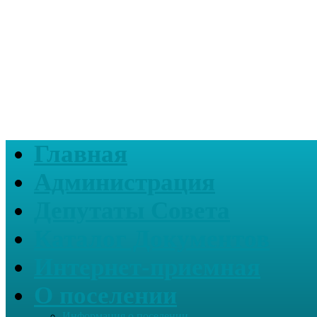
Главная
Администрация
Депутаты Совета
Каталог Документов
Интернет-приемная
О поселении
Информация о поселении