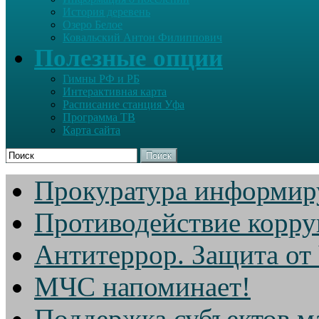
История деревень
Озеро Белое
Ковальский Антон Филиппович
Полезные опции
Гимны РФ и РБ
Интерактивная карта
Расписание станция Уфа
Программа ТВ
Карта сайта
Поиск
Прокуратура информир
Противодействие корр
Антитеррор. Защита от
МЧС напоминает!
Поддержка субъектов м