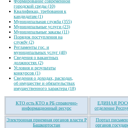
Формирование современной
городской среды (10)
Квалификац. требования к
кандидатам (1)
Муниципальная служба (355)
Муниципальные услуги (23)
Муниципальные заказы (11)
Порядок поступления на
службу (2)
Регламенты гос. и
муниципальных услуг (40)
Сведения о вакантных
должностях (2)
Условия и результаты
конкурсов (1)
Сведения о доходах, расходах,
об имуществе и обязательствах
имущественного характера (18)
КТО есть КТО в РБ справочно-
ЕДИНАЯ РОСС
информационный ресурс
отделение Респу
Электронная приемная органов власти Р
Портал письмен
Башкортостан
органов государ