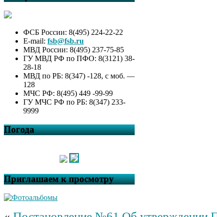
“БумБатл”
Правила безопасности на воде
ПАМЯТКА ДЛЯ УЧАЩИХСЯ
И РОДИТЕЛЕЙ о мерах
ФСБ России: 8(495) 224-22-22
безопасности во время летних
E-mail:
fsb@fsb.ru
каникул «Безопасное лето –
МВД России: 8(495) 237-75-85
2026»
ГУ МВД РФ по ПФО: 8(3121) 38-
28-18
МВД по РБ: 8(347) -128, с моб. —
128
МЧС РФ: 8(495) 449 -99-99
ГУ МЧС РФ по РБ: 8(347) 233-
9999
Погода
Приглашаем к просмотру
«
Постановление №61 Об утверждении 