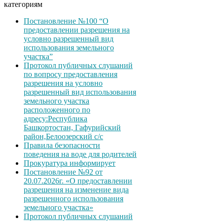
категориям
Постановление №100 “О
предоставлении разрешения на
условно разрешенный вид
использования земельного
участка”
Протокол публичных слушаний
по вопросу предоставления
разрешения на условно
разрешенный вид использования
земельного участка
расположенного по
адресу:Республика
Башкортостан, Гафурийский
район,Белоозерский с/с
Правила безопасности
поведения на воде для родителей
Прокуратура информирует
Постановление №92 от
20.07.2026г. «О предоставлении
разрешения на изменение вида
разрешенного использования
земельного участка»
Протокол публичных слушаний