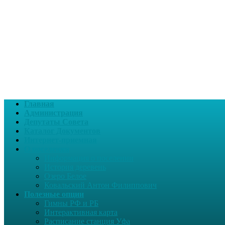
Главная
Администрация
Депутаты Совета
Каталог Документов
Интернет-приемная
О поселении
Информация о поселении
История деревень
Озеро Белое
Ковальский Антон Филиппович
Полезные опции
Гимны РФ и РБ
Интерактивная карта
Расписание станция Уфа