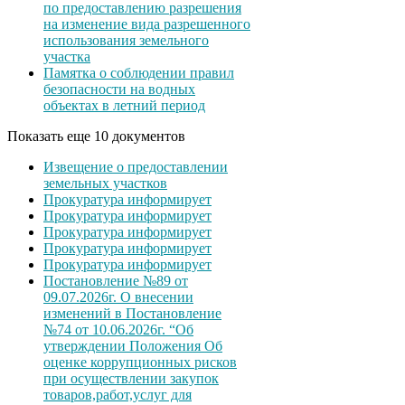
по предоставлению разрешения
на изменение вида разрешенного
использования земельного
участка
Памятка о соблюдении правил
безопасности на водных
объектах в летний период
Показать еще 10 документов
Извещение о предоставлении
земельных участков
Прокуратура информирует
Прокуратура информирует
Прокуратура информирует
Прокуратура информирует
Прокуратура информирует
Постановление №89 от
09.07.2026г. О внесении
изменений в Постановление
№74 от 10.06.2026г. “Об
утверждении Положения Об
оценке коррупционных рисков
при осуществлении закупок
товаров,работ,услуг для