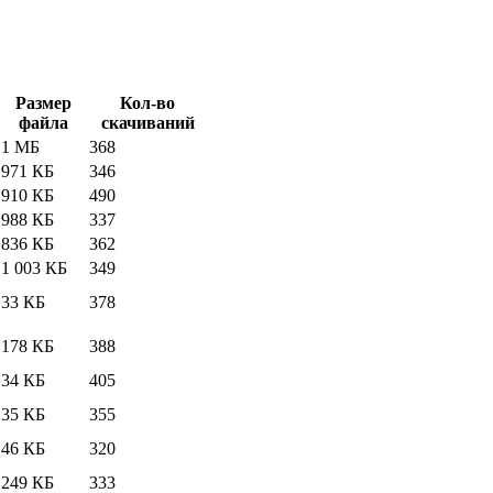
Размер
Кол-во
файла
скачиваний
1 МБ
368
971 КБ
346
910 КБ
490
988 КБ
337
836 КБ
362
1 003 КБ
349
33 КБ
378
178 КБ
388
34 КБ
405
35 КБ
355
46 КБ
320
249 КБ
333