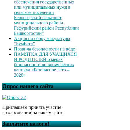
обеспечения государственных
или муниципальных нужд в
сельском поселении
Белоозерский сельсовет
муниципального района
Гафурийский район Республики
Башкортостан”
Акция по сбору макулатуры
“БумБатл”
Правила безопасности на воде
ПАМЯТКА ДЛЯ УЧАЩИХСЯ
И РОДИТЕЛЕЙ о мерах
безопасности во время летних
каникул «Безопасное лето –
2026»
Опрос нашего сайта
Приглашаем принять участие
в голосовании на нашем сайте
Заплатите налоги!