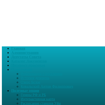
Главная
Администрация
Депутаты Совета
Каталог Документов
Интернет-приемная
О поселении
Информация о поселении
История деревень
Озеро Белое
Ковальский Антон Филиппович
Полезные опции
Гимны РФ и РБ
Интерактивная карта
Расписание станция Уфа