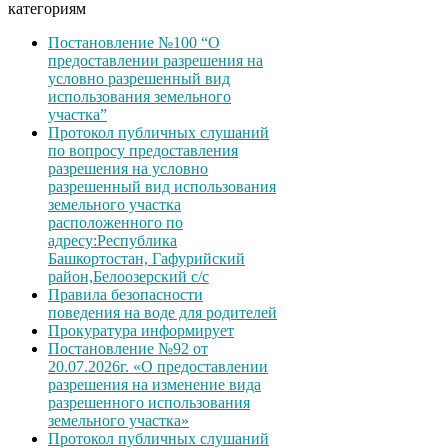
категориям
Постановление №100 “О
предоставлении разрешения на
условно разрешенный вид
использования земельного
участка”
Протокол публичных слушаний
по вопросу предоставления
разрешения на условно
разрешенный вид использования
земельного участка
расположенного по
адресу:Республика
Башкортостан, Гафурийский
район,Белоозерский с/с
Правила безопасности
поведения на воде для родителей
Прокуратура информирует
Постановление №92 от
20.07.2026г. «О предоставлении
разрешения на изменение вида
разрешенного использования
земельного участка»
Протокол публичных слушаний