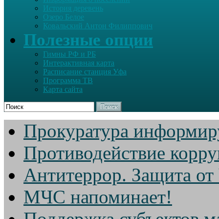
История деревень
Озеро Белое
Ковальский Антон Филиппович
Полезные опции
Гимны РФ и РБ
Интерактивная карта
Расписание станция Уфа
Программа ТВ
Карта сайта
Поиск
Прокуратура информир
Противодействие корр
Антитеррор. Защита от
МЧС напоминает!
Поддержка субъектов м