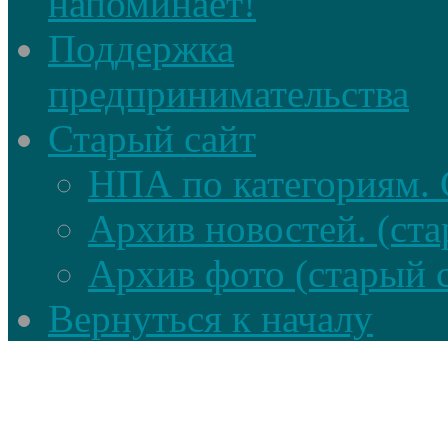
напоминает!
Поддержка
предпринимательства
Старый сайт
НПА по категориям. 
Архив новостей. (ста
Архив фото (старый 
Вернуться к началу