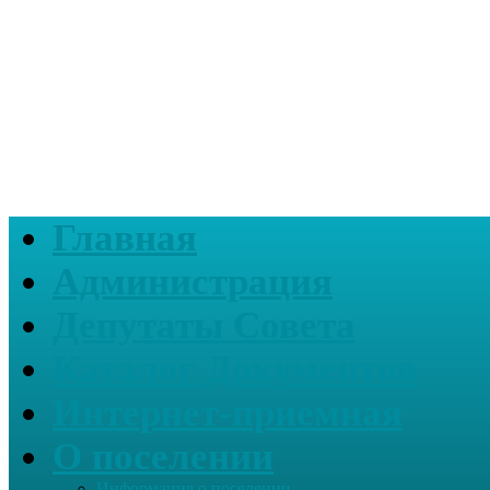
Главная
Администрация
Депутаты Совета
Каталог Документов
Интернет-приемная
О поселении
Информация о поселении