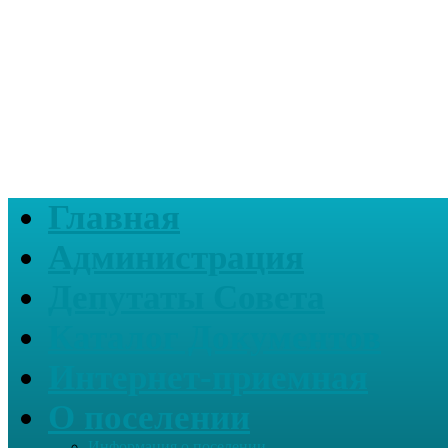
Главная
Администрация
Депутаты Совета
Каталог Документов
Интернет-приемная
О поселении
Информация о поселении