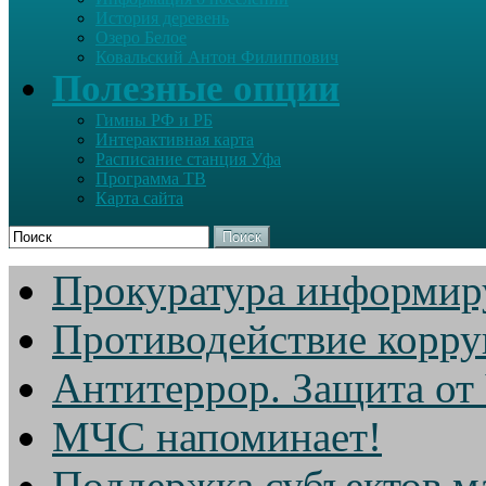
История деревень
Озеро Белое
Ковальский Антон Филиппович
Полезные опции
Гимны РФ и РБ
Интерактивная карта
Расписание станция Уфа
Программа ТВ
Карта сайта
Поиск
Прокуратура информир
Противодействие корр
Антитеррор. Защита от
МЧС напоминает!
Поддержка субъектов м