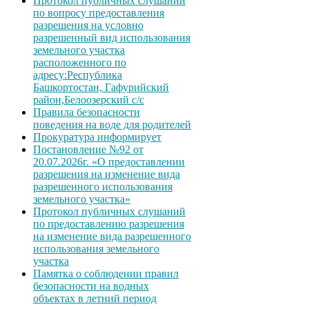
Протокол публичных слушаний
по вопросу предоставления
разрешения на условно
разрешенный вид использования
земельного участка
расположенного по
адресу:Республика
Башкортостан, Гафурийский
район,Белоозерский с/с
Правила безопасности
поведения на воде для родителей
Прокуратура информирует
Постановление №92 от
20.07.2026г. «О предоставлении
разрешения на изменение вида
разрешенного использования
земельного участка»
Протокол публичных слушаний
по предоставлению разрешения
на изменение вида разрешенного
использования земельного
участка
Памятка о соблюдении правил
безопасности на водных
объектах в летний период